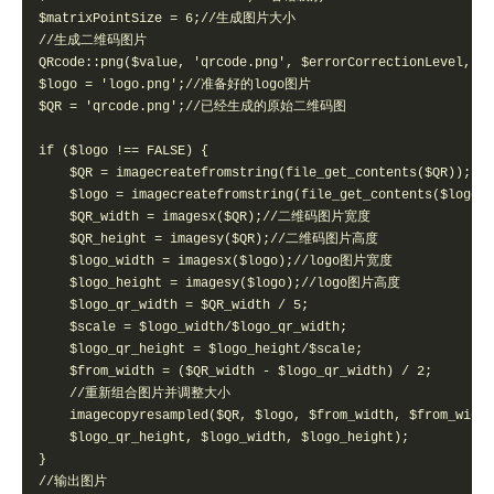
$matrixPointSize = 6;//生成图片大小   

//生成二维码图片   

QRcode::png($value, 'qrcode.png', $errorCorrectionLevel, $m
$logo = 'logo.png';//准备好的logo图片   

$QR = 'qrcode.png';//已经生成的原始二维码图   

if ($logo !== FALSE) {   

    $QR = imagecreatefromstring(file_get_contents($QR));   

    $logo = imagecreatefromstring(file_get_contents($logo))
    $QR_width = imagesx($QR);//二维码图片宽度   

    $QR_height = imagesy($QR);//二维码图片高度   

    $logo_width = imagesx($logo);//logo图片宽度   

    $logo_height = imagesy($logo);//logo图片高度   

    $logo_qr_width = $QR_width / 5;   

    $scale = $logo_width/$logo_qr_width;   

    $logo_qr_height = $logo_height/$scale;   

    $from_width = ($QR_width - $logo_qr_width) / 2;   

    //重新组合图片并调整大小   

    imagecopyresampled($QR, $logo, $from_width, $from_width
    $logo_qr_height, $logo_width, $logo_height);   

}   

//输出图片   
