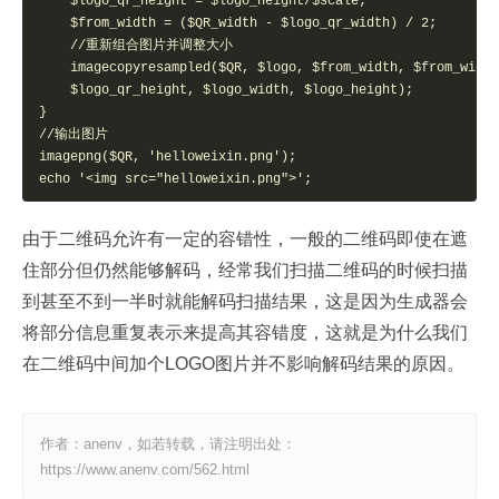
    $logo_qr_height = $logo_height/$scale;   

    $from_width = ($QR_width - $logo_qr_width) / 2;   

    //重新组合图片并调整大小   

    imagecopyresampled($QR, $logo, $from_width, $from_width
    $logo_qr_height, $logo_width, $logo_height);   

}   

//输出图片   

imagepng($QR, 'helloweixin.png');   

echo '<img src="helloweixin.png">';
由于二维码允许有一定的容错性，一般的二维码即使在遮
住部分但仍然能够解码，经常我们扫描二维码的时候扫描
到甚至不到一半时就能解码扫描结果，这是因为生成器会
将部分信息重复表示来提高其容错度，这就是为什么我们
在二维码中间加个LOGO图片并不影响解码结果的原因。
作者：anenv，如若转载，请注明出处：
https://www.anenv.com/562.html