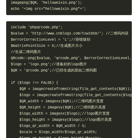
imagepng($QR, 'helloweixin.png');   

echo '<img src="helloweixin.png">';
include 'phpqrcode.php';    

$value = 'http://www.cnblogs.com/txw1958/'; //二维码内容   

$errorCorrectionLevel = 'L';//容错级别   

$matrixPointSize = 6;//生成图片大小   

//生成二维码图片   

QRcode::png($value, 'qrcode.png', $errorCorrectionLevel, $m
$logo = 'logo.png';//准备好的logo图片   

$QR = 'qrcode.png';//已经生成的原始二维码图   

if ($logo !== FALSE) {   

    $QR = imagecreatefromstring(file_get_contents($QR));   

    $logo = imagecreatefromstring(file_get_contents($logo))
    $QR_width = imagesx($QR);//二维码图片宽度   

    $QR_height = imagesy($QR);//二维码图片高度   

    $logo_width = imagesx($logo);//logo图片宽度   

    $logo_height = imagesy($logo);//logo图片高度   

    $logo_qr_width = $QR_width / 5;   

    $scale = $logo_width/$logo_qr_width;   
