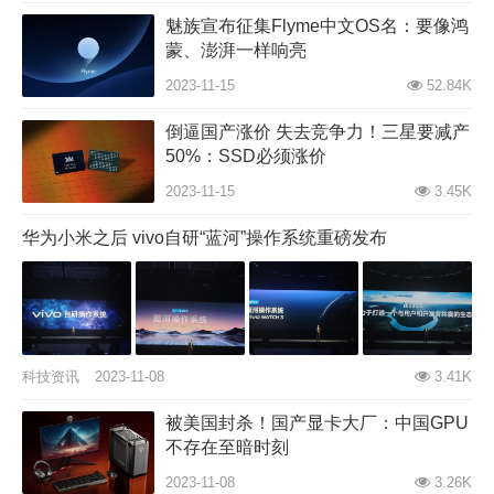
魅族宣布征集Flyme中文OS名：要像鸿
雨乐设计
推荐
蒙、澎湃一样响亮
2023-11-15
52.84K
倒逼国产涨价 失去竞争力！三星要减产
50%：SSD必须涨价
2023-11-15
3.45K
华为小米之后 vivo自研“蓝河”操作系统重磅发布
雨乐设计
推荐
科技资讯
2023-11-08
3.41K
被美国封杀！国产显卡大厂：中国GPU
不存在至暗时刻
2023-11-08
3.26K