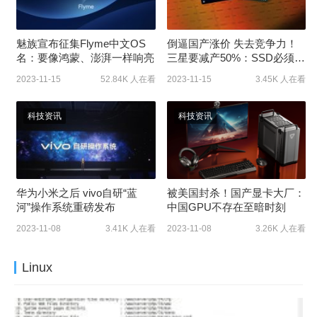
魅族宣布征集Flyme中文OS
倒逼国产涨价 失去竞争力！
名：要像鸿蒙、澎湃一样响亮
三星要减产50%：SSD必须涨
价
2023-11-15
52.84K 人在看
2023-11-15
3.45K 人在看
科技资讯
科技资讯
华为小米之后 vivo自研“蓝
被美国封杀！国产显卡大厂：
河”操作系统重磅发布
中国GPU不存在至暗时刻
2023-11-08
3.41K 人在看
2023-11-08
3.26K 人在看
Linux