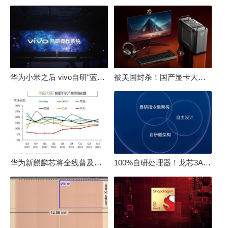
华为小米之后 vivo自研“蓝河”操作系统重磅发布
被美国封杀！国产显卡大厂：中国GPU不存在至暗时刻
华为新麒麟芯将全线普及！高中低端全面采用 改写竞争格局
100%自研处理器！龙芯3A6000评测：与10代酷睿互有胜负