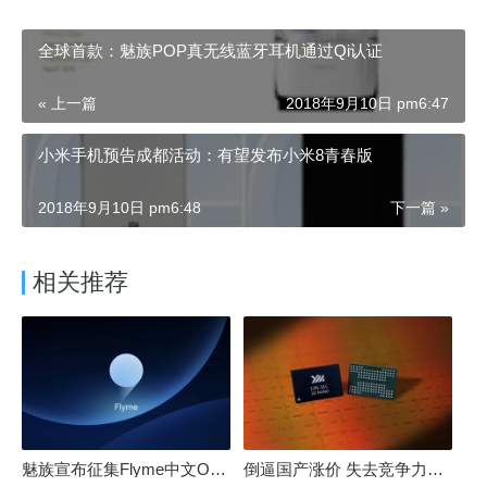
全球首款：魅族POP真无线蓝牙耳机通过Qi认证
« 上一篇
2018年9月10日 pm6:47
小米手机预告成都活动：有望发布小米8青春版
2018年9月10日 pm6:48
下一篇 »
相关推荐
魅族宣布征集Flyme中文OS名：要像鸿蒙、澎湃一样响亮
倒逼国产涨价 失去竞争力！三星要减产50%：SSD必须涨价