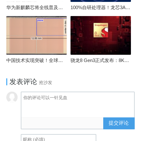
华为新麒麟芯将全线普及！高中低端全面采用 改写竞争格局
100%自研处理器！龙芯3A6000评测：与10代酷睿互有胜负
中国技术实现突破！全球最先进的3D NAND存储芯片被发现
骁龙8 Gen3正式发布：8K240手游成真！AI性能飙升98％
发表评论
抢沙发
提交评论