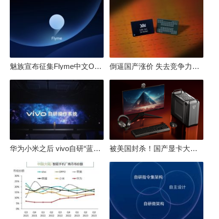
魅族宣布征集Flyme中文OS名：要像鸿蒙、澎湃一样响亮
倒逼国产涨价 失去竞争力！三星要减产50%：SSD必须涨价
华为小米之后 vivo自研“蓝河”操作系统重磅发布
被美国封杀！国产显卡大厂：中国GPU不存在至暗时刻