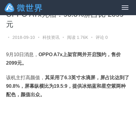
OPPO A7x亮相：90.8%屏占比 2099
元
•
2018-09-10
•
科技资讯
•
阅读 1.76K
•
评论 0
9月10日消息，
OPPO A7x上架官网并开启预约，售价
2099元。
该机主打高颜值，
其采用了6.3英寸水滴屏，屏占比达到了
90.8%，屏幕纵横比为19.5:9，提供冰焰蓝和星空紫两种
配色，颜值出众。