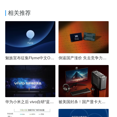
相关推荐
魅族宣布征集Flyme中文OS名：要像鸿蒙、澎湃一样响亮
倒逼国产涨价 失去竞争力！三星要减产50%：SSD必须涨价
华为小米之后 vivo自研“蓝河”操作系统重磅发布
被美国封杀！国产显卡大厂：中国GPU不存在至暗时刻