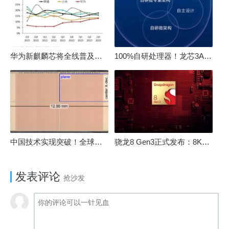
华为新麒麟芯将全线普及！高中低端全面采用 改写竞争格局
100%自研处理器！龙芯3A6000评测：与10代酷睿互有胜负
中国技术实现突破！全球最先进的3D NAND存储芯片被发现
骁龙8 Gen3正式发布：8K240手游成真！AI性能飙升98％
发表评论
抢沙发