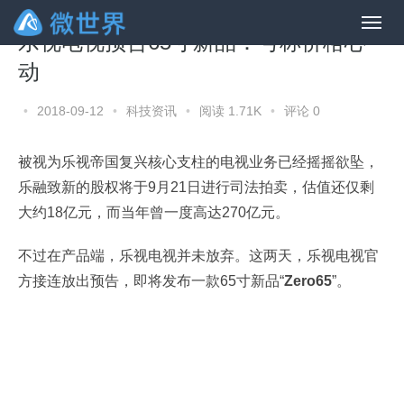
乐视电视预告65寸新品：号称价格心
动
•
2018-09-12
•
科技资讯
•
阅读 1.71K
•
评论 0
被视为乐视帝国复兴核心支柱的电视业务已经摇摇欲坠，
乐融致新的股权将于9月21日进行司法拍卖，估值还仅剩
大约18亿元，而当年曾一度高达270亿元。
不过在产品端，乐视电视并未放弃。这两天，乐视电视官
方接连放出预告，即将发布一款65寸新品“
Zero65
”。