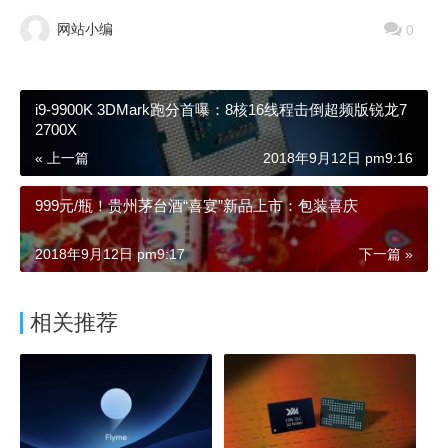
网站小编
0
i9-9900K 3DMark跑分首曝：8核16线程击倒超频版锐龙7
2700X
« 上一篇
2018年9月12日 pm9:16
999元/瓶！贵州茅台酒“喜宴”新品上市：包装喜庆
2018年9月12日 pm9:17
下一篇 »
相关推荐