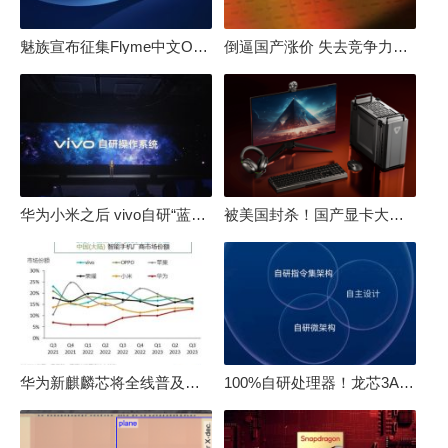
魅族宣布征集Flyme中文OS名：要像鸿蒙、澎湃一样响亮
倒逼国产涨价 失去竞争力！三星要减产50%：SSD必须涨价
华为小米之后 vivo自研“蓝河”操作系统重磅发布
被美国封杀！国产显卡大厂：中国GPU不存在至暗时刻
华为新麒麟芯将全线普及！高中低端全面采用 改写竞争格局
100%自研处理器！龙芯3A6000评测：与10代酷睿互有胜负