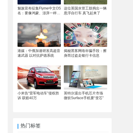
魅族宣布征集Flyme中文OS
这位英国水管工鼓捣出一辆
名：要像鸿蒙、澎湃一样响
悬浮自行车 真飞起来了
亮
港媒：中俄加速研发高超音
揭秘黑客网络诈骗手段：擦
速武器 以对抗萨德系统
身而过盗走银行卡信息
小米告“雷军电动车”侵权胜
英特尔退出手机芯片市场
诉 获赔40万
微软Surface手机要“变芯”
热门标签