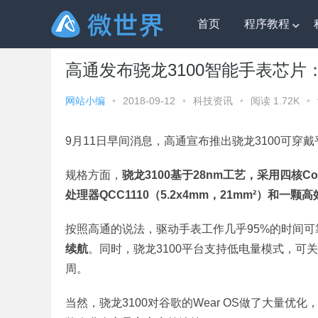
首页
程序教程
微世界
»
科技资讯
» 高通发布骁龙3100智能手表芯片
高通发布骁龙3100智能手表芯片
网站小编
•
2018-09-12
•
科技资讯
•
阅读 1.72K
•
9月11日早间消息，高通宣布推出骁龙3100可
规格方面，
骁龙3100基于28nm工艺，采用四核Cor
处理器QCC1110（5.2x4mm，21mm²）和一
按照高通的说法，驱动手表工作几乎95%的时间可
续航
。同时，骁龙3100平台支持低电量模式，可
周。
当然，骁龙3100对谷歌的Wear OS做了大量