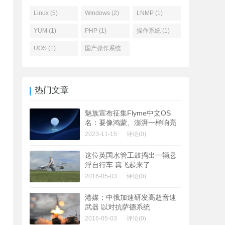
Linux (5)
Windows (2)
LNMP (1)
YUM (1)
PHP (1)
操作系统 (1)
UOS (1)
国产操作系统
(1)
热门文章
魅族宣布征集Flyme中文OS
名：要像鸿蒙、澎湃一样响亮
2023-11-15
评论(0)
这位英国水管工鼓捣出一辆悬
浮自行车 真飞起来了
2016-05-03
评论(0)
港媒：中俄加速研发高超音速
武器 以对抗萨德系统
2016-05-03
评论(0)