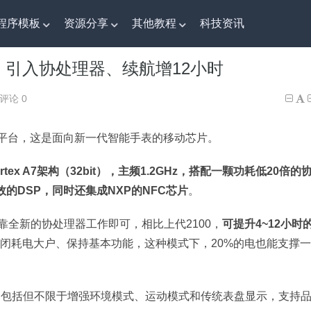
程序模板
资源分享
其他教程
科技资讯
：引入协处理器、续航增12小时
：引入协处理器、续航增12小时
评论 0
穿戴平台，这是面向新一代智能手表的移动芯片。
tex A7架构（32bit），主频1.2GHz，搭配一颗功耗低20倍的
颗高效的DSP，同时还集成NXP的NFC芯片
。
靠全新的协处理器工作即可，相比上代2100，
可提升4~12小时
关闭耗电大户、保持基本功能，这种模式下，20%的电也能支撑一
优化，包括但不限于增强环境模式、运动模式和传统表盘显示，支持