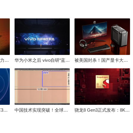
倒逼国产涨价 失去竞争力！三星要减产50%：SSD必须涨价
华为小米之后 vivo自研“蓝河”操作系统重磅发布
被美国封杀！国产显卡大厂：中国GPU不存在至暗时刻
100%自研处理器！龙芯3A6000评测：与10代酷睿互有胜负
中国技术实现突破！全球最先进的3D NAND存储芯片被发现
骁龙8 Gen3正式发布：8K240手游成真！AI性能飙升98％