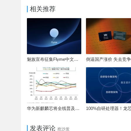
相关推荐
魅族宣布征集Flyme中文OS名：要像鸿蒙、澎湃一样响亮
华为新麒麟芯将全线普及！高中低端全面采用 改写竞争格局
发表评论
抢沙发