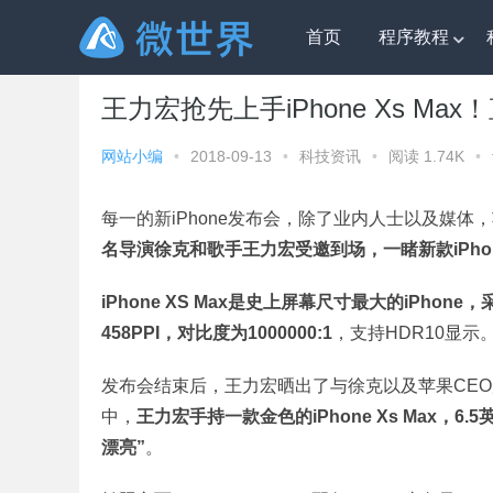
首页
程序教程
微世界
»
科技资讯
» 王力宏抢先上手iPhone Xs Max
王力宏抢先上手iPhone Xs Ma
网站小编
•
2018-09-13
•
科技资讯
•
阅读 1.74K
•
每一的新iPhone发布会，除了业内人士以及媒
名导演徐克和歌手王力宏受邀到场，一睹新款iPho
iPhone XS Max是史上屏幕尺寸最大的iPhone
458PPI，对比度为1000000:1
，支持HDR10显示
发布会结束后，王力宏晒出了与徐克以及苹果CEO库克
中，
王力宏手持一款金色的iPhone Xs Max
漂亮”
。