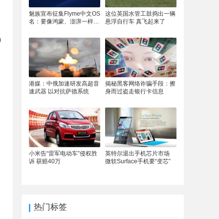
魅族宣布征集Flyme中文OS
这位英国水管工鼓捣出一辆
名：要像鸿蒙、澎湃一样响
悬浮自行车 真飞起来了
亮
9
港媒：中俄加速研发高超音
揭秘黑客网络诈骗手段：擦
速武器 以对抗萨德系统
身而过盗走银行卡信息
小米告“雷军电动车”侵权胜
英特尔退出手机芯片市场
诉 获赔40万
微软Surface手机要“变芯”
热门标签