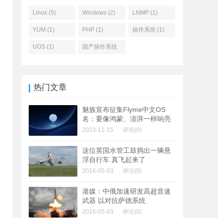
Linux (5)
Windows (2)
LNMP (1)
YUM (1)
PHP (1)
操作系统 (1)
UOS (1)
国产操作系统
(1)
热门文章
魅族宣布征集Flyme中文OS
名：要像鸿蒙、澎湃一样响亮
2023-11-15
评论(0)
这位英国水管工鼓捣出一辆悬
浮自行车 真飞起来了
2016-05-03
评论(0)
港媒：中俄加速研发高超音速
武器 以对抗萨德系统
2016-05-03
评论(0)