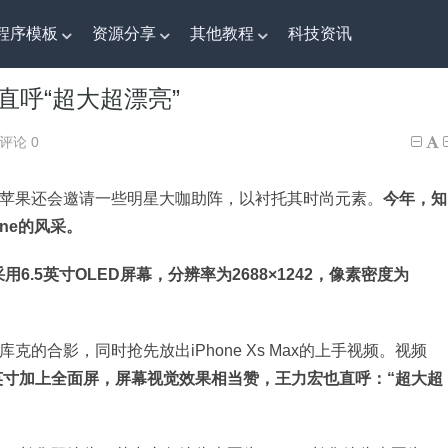
程序模板
资源分享
其他教程
科技资讯
！直呼“超大超漂亮”
x！直呼“超大超漂亮”
评论 0
体，苹果还会邀请一些明星大咖助阵，以衬托其时尚元素。
今年，知
ne的风采。
，采用6.5英寸OLED屏幕，分辨率为2688×1242，像素密度为
。
的合影，同时抢先放出iPhone Xs Max的上手视频。视频
，6.5英寸加上全面屏，屏幕视觉效果相当赞，王力宏也直呼：“超大超