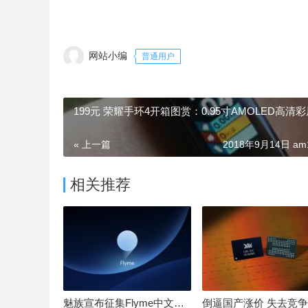
网站小编
普通用户
199元 荣耀手环4开箱图赏：0.95寸AMOLED高清
« 上一篇
2018年9月14日 am1
相关推荐
魅族宣布征集Flyme中文OS名：要像鸿蒙、澎湃一样响亮