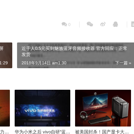
0
彩屏
近千人0.5元买到魅族蓝牙音频接收器 官方回应：正常
发货
:29
2018年9月14日 am1:30
下一篇 »
倒逼国产涨价 失去竞争力！三星要减产50%：SSD必须涨价
华为小米之后 vivo自研“蓝河”操作系统重磅发布
被美国封杀！国产显卡大厂：中国GPU不存在至暗时刻