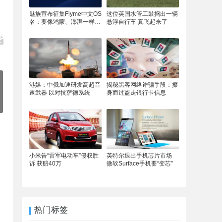
魅族宣布征集Flyme中文OS
这位英国水管工鼓捣出一辆
名：要像鸿蒙、澎湃一样响
悬浮自行车 真飞起来了
亮
港媒：中俄加速研发高超音
揭秘黑客网络诈骗手段：擦
速武器 以对抗萨德系统
身而过盗走银行卡信息
小米告“雷军电动车”侵权胜
英特尔退出手机芯片市场
诉 获赔40万
微软Surface手机要“变芯”
热门标签