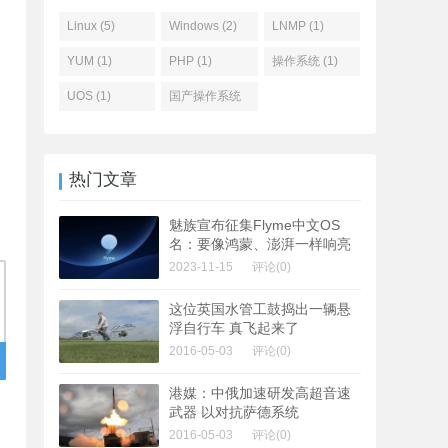
Linux (5)
Windows (2)
LNMP (1)
YUM (1)
PHP (1)
操作系统 (1)
UOS (1)
国产操作系统
(1)
热门文章
魅族宣布征集Flyme中文OS
名：要像鸿蒙、澎湃一样响亮
2023-11-15
评论(0)
这位英国水管工鼓捣出一辆悬
浮自行车 真飞起来了
2016-05-03
评论(0)
港媒：中俄加速研发高超音速
武器 以对抗萨德系统
2016-05-03
评论(0)