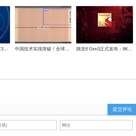
100%自研处理器！龙芯3A6000评测：与10代酷睿互有胜负
中国技术实现突破！全球最先进的3D NAND存储芯片被发现
骁龙8 Gen3正式发布：8K240手游成真！AI性能飙升98％
提交评论