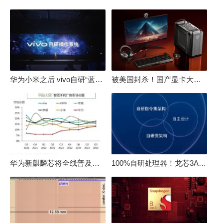
华为小米之后 vivo自研“蓝河”操作系统重磅发布
被美国封杀！国产显卡大厂：中国GPU不存在至暗时刻
华为新麒麟芯将全线普及！高中低端全面采用 改写竞争格局
100%自研处理器！龙芯3A6000评测：与10代酷睿互有胜负