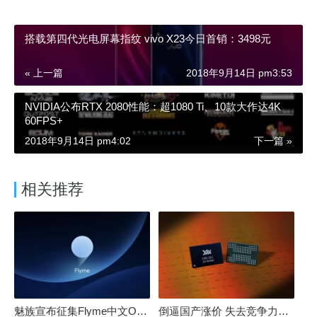
搭载第四代光电屏幕指纹 vivo X23今日首销：3498元
« 上一篇
2018年9月14日 pm3:53
NVIDIA公布RTX 2080性能：超1080 Ti、10款大作达4K
60FPS+
2018年9月14日 pm4:02
下一篇 »
相关推荐
魅族宣布征集Flyme中文OS名：要像鸿蒙、澎湃一样响亮
倒逼国产涨价 失去竞争力！三星要减产50%：SSD必须涨价