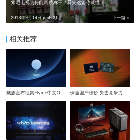
索尼电视为何能画质称王？看完这篇你就懂了
2018年9月14日 pm5:21
下一篇 »
相关推荐
魅族宣布征集Flyme中文OS名：要像鸿蒙、澎湃一样响亮
倒逼国产涨价 失去竞争力！三星要减产50%：SSD必须涨价