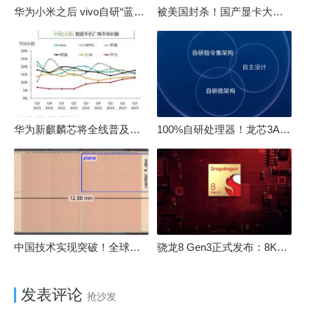
华为小米之后 vivo自研“蓝河”操作系统重磅发布
被美国封杀！国产显卡大厂：中国GPU不存在至暗时刻
华为新麒麟芯将全线普及！高中低端全面采用 改写竞争格局
100%自研处理器！龙芯3A6000评测：与10代酷睿互有胜负
中国技术实现突破！全球最先进的3D NAND存储芯片被发现
骁龙8 Gen3正式发布：8K240手游成真！AI性能飙升98％
发表评论
抢沙发