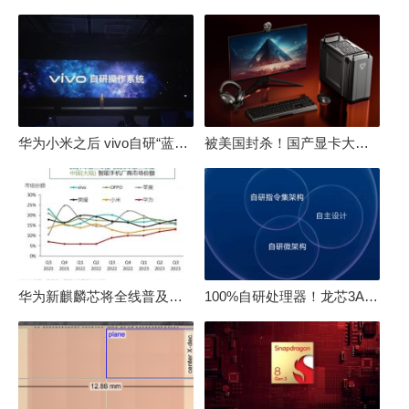
华为小米之后 vivo自研“蓝河”操作系统重磅发布
被美国封杀！国产显卡大厂：中国GPU不存在至暗时刻
华为新麒麟芯将全线普及！高中低端全面采用 改写竞争格局
100%自研处理器！龙芯3A6000评测：与10代酷睿互有胜负