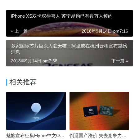
iPhone XS双卡双待喜人 苏宁易购已有数万人预约
« 上一篇
2018年9月14日 pm7:16
多家国际芯片巨头入驻天猫：阿里或在杭州云栖宣布重磅
消息
2018年9月14日 pm7:38
下一篇 »
相关推荐
魅族宣布征集Flyme中文OS名：要像鸿蒙、澎湃一样响亮
倒逼国产涨价 失去竞争力！三星要减产50%：SSD必须涨价