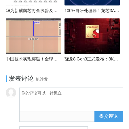
华为新麒麟芯将全线普及！高中低端全面采用 改写竞争格局
100%自研处理器！龙芯3A6000评测：与10代酷睿互有胜负
中国技术实现突破！全球最先进的3D NAND存储芯片被发现
骁龙8 Gen3正式发布：8K240手游成真！AI性能飙升98％
发表评论
抢沙发
提交评论