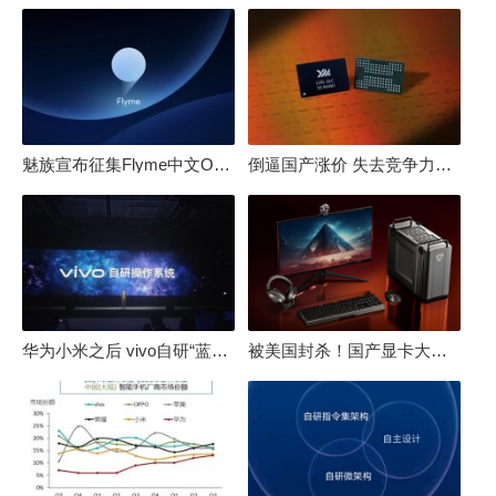
魅族宣布征集Flyme中文OS名：要像鸿蒙、澎湃一样响亮
倒逼国产涨价 失去竞争力！三星要减产50%：SSD必须涨价
华为小米之后 vivo自研“蓝河”操作系统重磅发布
被美国封杀！国产显卡大厂：中国GPU不存在至暗时刻