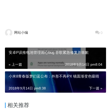
网站小编
0
安卓P误推电池管理闹心bug 谷歌紧急修复并致歉
« 上一篇
2018年9月14日 pm8:04
小米8青春版梦幻蓝公布：外形不再iPX 镜面渐变色吸睛
2018年9月14日 pm8:38
下一篇 »
相关推荐