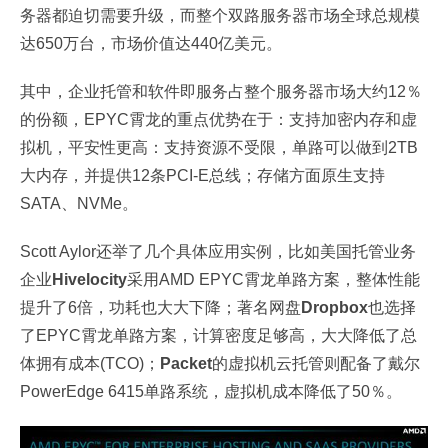
务器都迫切需要升级，而整个双路服务器市场全球总规模
达650万台，市场价值达440亿美元。
其中，企业托管和软件即服务占整个服务器市场大约12％
的份额，EPYC霄龙的重点优势在于：支持加密内存和虚
拟机，平安性更高：支持资源不受限，单路可以做到2TB
大内存，并提供12条PCI-E总线；存储方面原生支持
SATA、NVMe。
Scott Aylor还举了几个具体应用实例，比如美国托管业务
企业
Hivelocity
采用AMD EPYC霄龙单路方案，整体性能
提升了6倍，功耗也大大下降；著名网盘
Dropbox
也选择
了EPYC霄龙单路方案，计算密度足够高，大大降低了总
体拥有成本(TCO)；
Packet
的虚拟机云托管则配备了戴尔
PowerEdge 6415单路系统，虚拟机成本降低了50％。