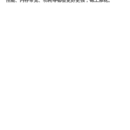
性能、内存带宽、功耗等都会更好更强，锦上添花。