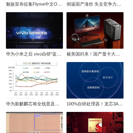
魅族宣布征集Flyme中文OS名：要像鸿蒙、澎湃一样响亮
倒逼国产涨价 失去竞争力！三星要减产50%：SSD必须涨价
华为小米之后 vivo自研“蓝河”操作系统重磅发布
被美国封杀！国产显卡大厂：中国GPU不存在至暗时刻
华为新麒麟芯将全线普及！高中低端全面采用 改写竞争格局
100%自研处理器！龙芯3A6000评测：与10代酷睿互有胜负