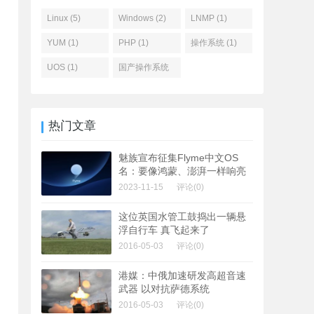
Linux (5)
Windows (2)
LNMP (1)
YUM (1)
PHP (1)
操作系统 (1)
UOS (1)
国产操作系统
(1)
热门文章
魅族宣布征集Flyme中文OS
名：要像鸿蒙、澎湃一样响亮
2023-11-15
评论(0)
这位英国水管工鼓捣出一辆悬
浮自行车 真飞起来了
2016-05-03
评论(0)
港媒：中俄加速研发高超音速
武器 以对抗萨德系统
2016-05-03
评论(0)