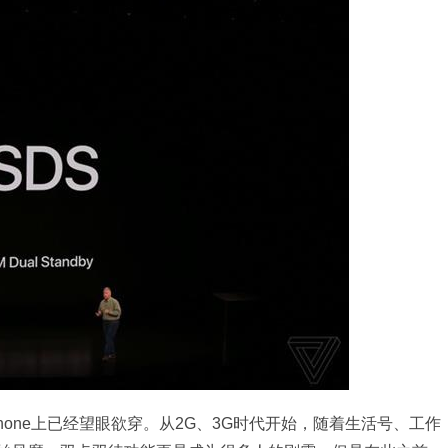
one上已经望眼欲穿。从2G、3G时代开始，随着生活号、工作