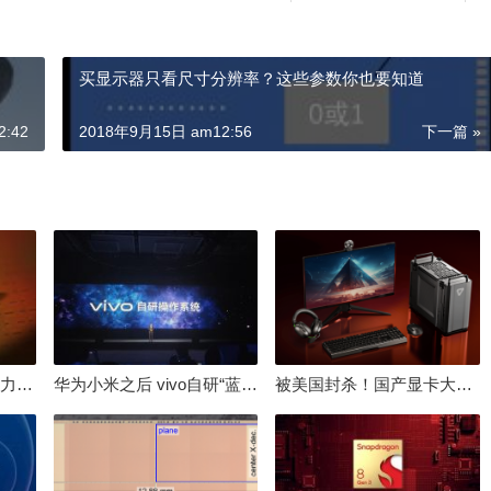
买显示器只看尺寸分辨率？这些参数你也要知道
:42
2018年9月15日 am12:56
下一篇 »
倒逼国产涨价 失去竞争力！三星要减产50%：SSD必须涨价
华为小米之后 vivo自研“蓝河”操作系统重磅发布
被美国封杀！国产显卡大厂：中国GPU不存在至暗时刻