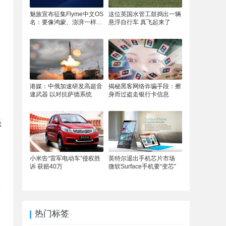
魅族宣布征集Flyme中文OS
这位英国水管工鼓捣出一辆
名：要像鸿蒙、澎湃一样响
悬浮自行车 真飞起来了
亮
港媒：中俄加速研发高超音
揭秘黑客网络诈骗手段：擦
速武器 以对抗萨德系统
身而过盗走银行卡信息
是
小米告“雷军电动车”侵权胜
英特尔退出手机芯片市场
诉 获赔40万
微软Surface手机要“变芯”
要
热门标签