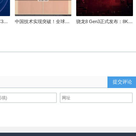
100%自研处理器！龙芯3A6000评测：与10代酷睿互有胜负
中国技术实现突破！全球最先进的3D NAND存储芯片被发现
骁龙8 Gen3正式发布：8K240手游成真！AI性能飙升98％
提交评论