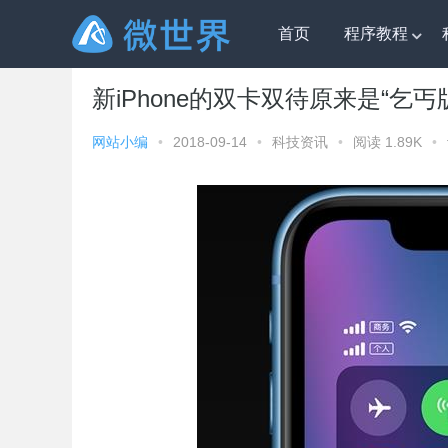
首页
程序教程
微世界
»
科技资讯
» 新iPhone的双卡双待原来是“乞丐
新iPhone的双卡双待原来是“乞丐
网站小编
•
2018-09-14
•
科技资讯
•
阅读 1.89K
•