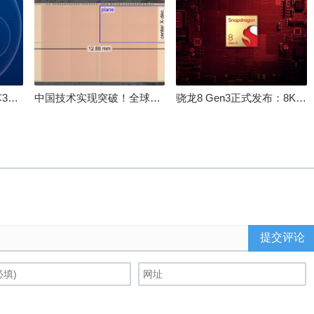
100%自研处理器！龙芯3A6000评测：与10代酷睿互有胜负
中国技术实现突破！全球最先进的3D NAND存储芯片被发现
骁龙8 Gen3正式发布：8K240手游成真！AI性能飙升98％
提交评论