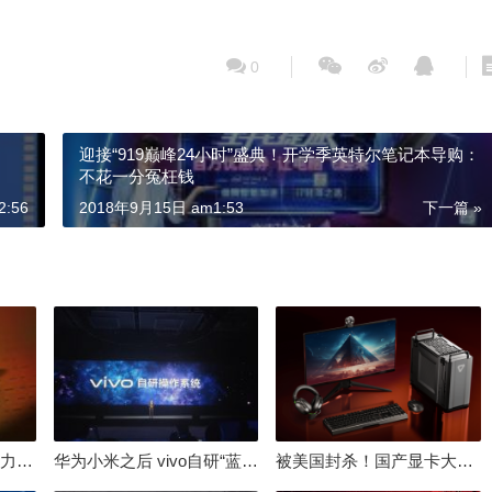
0
迎接“919巅峰24小时”盛典！开学季英特尔笔记本导购：
不花一分冤枉钱
:56
2018年9月15日 am1:53
下一篇 »
倒逼国产涨价 失去竞争力！三星要减产50%：SSD必须涨价
华为小米之后 vivo自研“蓝河”操作系统重磅发布
被美国封杀！国产显卡大厂：中国GPU不存在至暗时刻