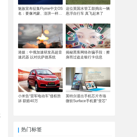
魅族宣布征集Flyme中文OS
这位英国水管工鼓捣出一辆
名：要像鸿蒙、澎湃一样响
悬浮自行车 真飞起来了
亮
港媒：中俄加速研发高超音
揭秘黑客网络诈骗手段：擦
速武器 以对抗萨德系统
身而过盗走银行卡信息
小米告“雷军电动车”侵权胜
英特尔退出手机芯片市场
诉 获赔40万
微软Surface手机要“变芯”
耳
热门标签