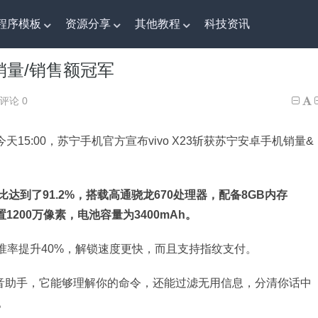
程序模板
资源分享
其他教程
科技资讯
机销量/销售额冠军
手机销量/销售额冠军
评论 0
至今天15:00，苏宁手机官方宣布vivo X23斩获苏宁安卓手机销量&
屏占比达到了91.2%，搭载高通骁龙670处理器，配备8GB内存
置1200万像素，电池容量为3400mAh。
纹精准率提升40%，解锁速度更快，而且支持指纹支付。
智能语音助手，它能够理解你的命令，还能过滤无用信息，分清你话中
。