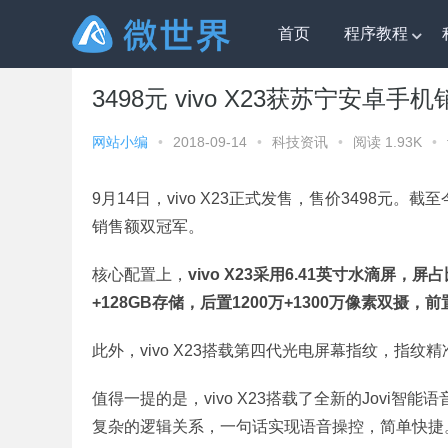
首页
程序教程
微世界
»
科技资讯
» 3498元 vivo X23获苏宁安卓手
3498元 vivo X23获苏宁安卓
网站小编
•
2018-09-14
•
科技资讯
•
阅读 1.93K
•
9月14日，vivo X23正式发售，售价3498元。截
销售额双冠军。
核心配置上，
vivo X23采用6.41英寸水滴屏，
+128GB存储，后置1200万+1300万像素双摄，前
此外，vivo X23搭载第四代光电屏幕指纹，指
值得一提的是，vivo X23搭载了全新的Jovi
复杂的逻辑关系，一句话实现语音操控，简单快捷