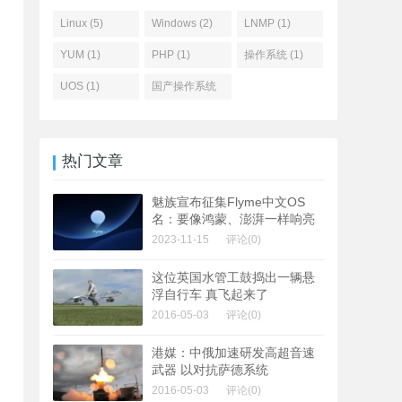
Linux (5)
Windows (2)
LNMP (1)
YUM (1)
PHP (1)
操作系统 (1)
UOS (1)
国产操作系统
(1)
热门文章
魅族宣布征集Flyme中文OS
名：要像鸿蒙、澎湃一样响亮
2023-11-15
评论(0)
这位英国水管工鼓捣出一辆悬
浮自行车 真飞起来了
2016-05-03
评论(0)
港媒：中俄加速研发高超音速
武器 以对抗萨德系统
2016-05-03
评论(0)