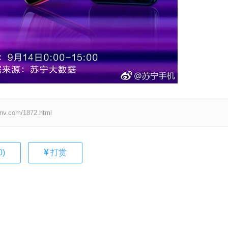
om/1872.html
0
)
打赏