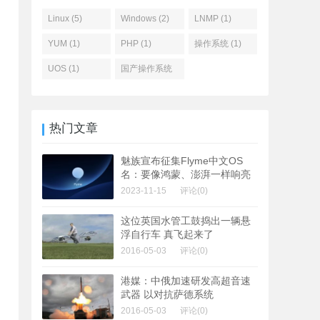
Linux (5)
Windows (2)
LNMP (1)
YUM (1)
PHP (1)
操作系统 (1)
UOS (1)
国产操作系统
(1)
热门文章
魅族宣布征集Flyme中文OS
名：要像鸿蒙、澎湃一样响亮
2023-11-15
评论(0)
这位英国水管工鼓捣出一辆悬
浮自行车 真飞起来了
2016-05-03
评论(0)
港媒：中俄加速研发高超音速
武器 以对抗萨德系统
2016-05-03
评论(0)