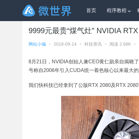
首页
程序教程
微世界
»
科技资讯
» 9999元最贵“煤气灶” NVIDIA RTX
9999元最贵“煤气灶” NVIDIA RT
网站小编
•
2018-09-14
•
科技资讯
•
阅读 2.68K
•
8月21日，NVIDIA创始人兼CEO黄仁勋亲自揭晓了
号称自2006年引入CUDA统一着色核心以来最大
我们快科技已经拿到了公版RTX 2080及RTX 2080