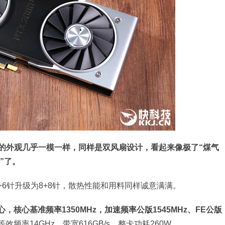
80显卡的外观几乎一模一样，同样是双风扇设计，看起来像极了“煤气
”了。
从8+6针升级为8+8针，散热性能和用料同样诚意满满。
DA核心，核心基准频率1350MHz，加速频率公版1545MHz、FE公版
存，等效频率14GHz，带宽616GB/s，整卡功耗260W。