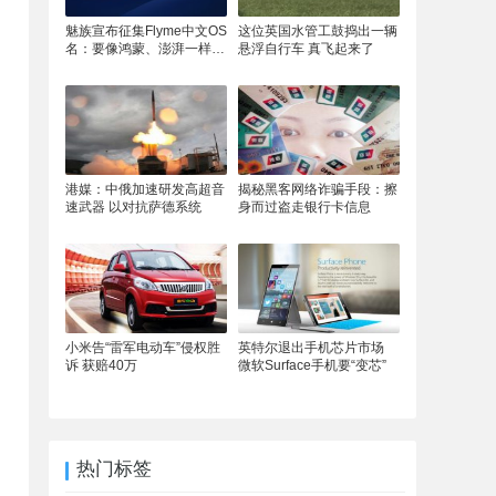
魅族宣布征集Flyme中文OS
这位英国水管工鼓捣出一辆
名：要像鸿蒙、澎湃一样响
悬浮自行车 真飞起来了
亮
港媒：中俄加速研发高超音
揭秘黑客网络诈骗手段：擦
速武器 以对抗萨德系统
身而过盗走银行卡信息
小米告“雷军电动车”侵权胜
英特尔退出手机芯片市场
诉 获赔40万
微软Surface手机要“变芯”
热门标签