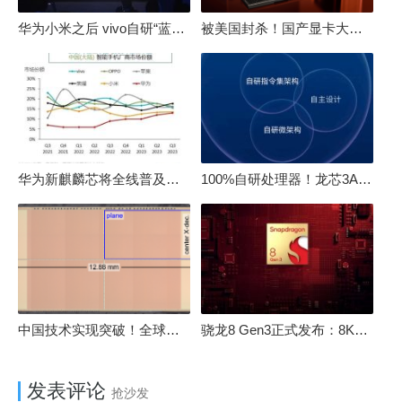
华为小米之后 vivo自研“蓝河”操作系统重磅发布
被美国封杀！国产显卡大厂：中国GPU不存在至暗时刻
华为新麒麟芯将全线普及！高中低端全面采用 改写竞争格局
100%自研处理器！龙芯3A6000评测：与10代酷睿互有胜负
中国技术实现突破！全球最先进的3D NAND存储芯片被发现
骁龙8 Gen3正式发布：8K240手游成真！AI性能飙升98％
发表评论
抢沙发