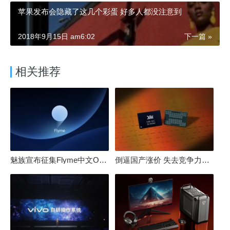
苹果发布会隐藏了这几个彩蛋 好多人都没注意到
2018年9月15日 am6:02
下一篇 »
相关推荐
魅族宣布征集Flyme中文OS名：要像鸿蒙、澎湃一样响亮
倒逼国产涨价 失去竞争力！三星要减产50%：SSD必须涨价