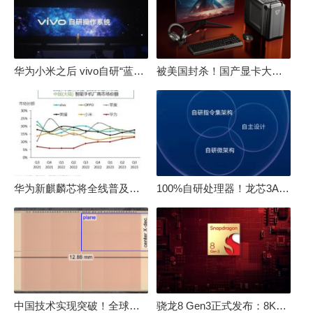
华为小米之后 vivo自研“蓝河”操作系统重磅发布
被美国封杀！国产显卡大厂：中国GPU不存在至暗时刻
华为新麒麟芯将全线普及！高中低端全面采用 改写竞争格局
100%自研处理器！龙芯3A6000评测：与10代酷睿互有胜负
中国技术实现突破！全球最先进的3D NAND存储芯片被发现
骁龙8 Gen3正式发布：8K240手游成真！AI性能飙升98％