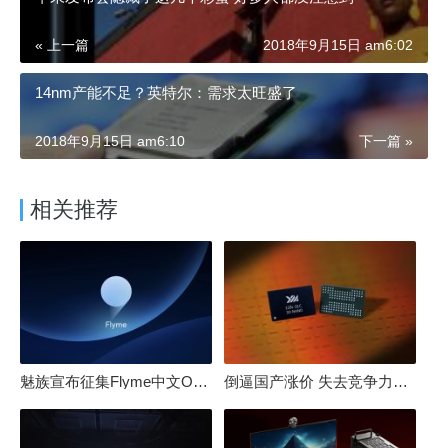
« 上一篇
2018年9月15日 am6:02
14nm产能不足？英特尔：需求太旺盛了
2018年9月15日 am6:10
下一篇 »
相关推荐
魅族宣布征集Flyme中文OS名：要像鸿蒙、澎湃一样响亮
倒逼国产涨价 失去竞争力！三星要减产50%：SSD必须涨价