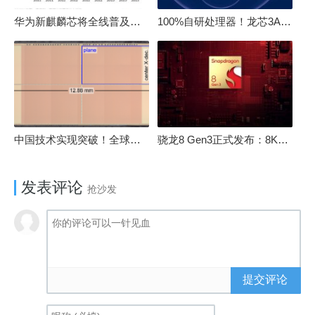
华为新麒麟芯将全线普及！高中低端全面采用 改写竞争格局
100%自研处理器！龙芯3A6000评测：与10代酷睿互有胜负
中国技术实现突破！全球最先进的3D NAND存储芯片被发现
骁龙8 Gen3正式发布：8K240手游成真！AI性能飙升98％
发表评论
抢沙发
提交评论