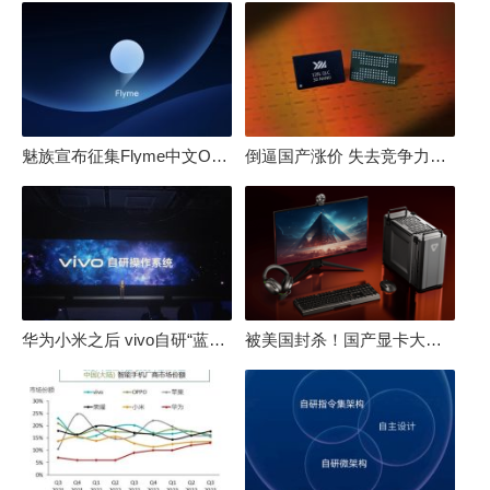
魅族宣布征集Flyme中文OS名：要像鸿蒙、澎湃一样响亮
倒逼国产涨价 失去竞争力！三星要减产50%：SSD必须涨价
华为小米之后 vivo自研“蓝河”操作系统重磅发布
被美国封杀！国产显卡大厂：中国GPU不存在至暗时刻