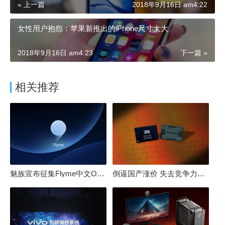
« 上一篇
2018年9月16日 am4:22
女性用户抱怨：苹果新推出的iPhone尺寸太大
2018年9月16日 am4:23
下一篇 »
相关推荐
魅族宣布征集Flyme中文OS名：要像鸿蒙、澎湃一样响亮
倒逼国产涨价 失去竞争力！三星要减产50%：SSD必须涨价