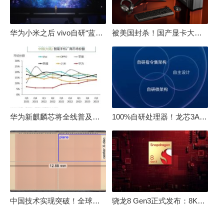
华为小米之后 vivo自研“蓝河”操作系统重磅发布
被美国封杀！国产显卡大厂：中国GPU不存在至暗时刻
华为新麒麟芯将全线普及！高中低端全面采用 改写竞争格局
100%自研处理器！龙芯3A6000评测：与10代酷睿互有胜负
中国技术实现突破！全球最先进的3D NAND存储芯片被发现
骁龙8 Gen3正式发布：8K240手游成真！AI性能飙升98％