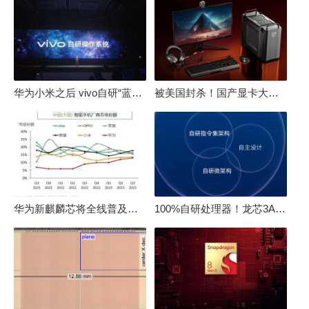
华为小米之后 vivo自研“蓝河”操作系统重磅发布
被美国封杀！国产显卡大厂：中国GPU不存在至暗时刻
华为新麒麟芯将全线普及！高中低端全面采用 改写竞争格局
100%自研处理器！龙芯3A6000评测：与10代酷睿互有胜负