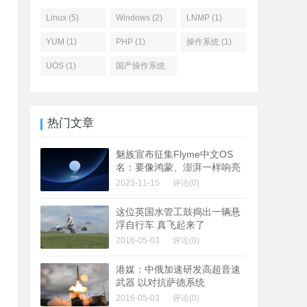
Linux (5)
Windows (2)
LNMP (1)
YUM (1)
PHP (1)
操作系统 (1)
UOS (1)
国产操作系统
(1)
热门文章
魅族宣布征集Flyme中文OS
名：要像鸿蒙、澎湃一样响亮
2023-11-15
评论(0)
这位英国水管工鼓捣出一辆悬
浮自行车 真飞起来了
2016-05-03
评论(0)
港媒：中俄加速研发高超音速
武器 以对抗萨德系统
2016-05-03
评论(0)