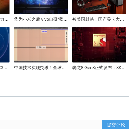
倒逼国产涨价 失去竞争力！三星要减产50%：SSD必须涨价
华为小米之后 vivo自研“蓝河”操作系统重磅发布
被美国封杀！国产显卡大厂：中国GPU不存在至暗时刻
100%自研处理器！龙芯3A6000评测：与10代酷睿互有胜负
中国技术实现突破！全球最先进的3D NAND存储芯片被发现
骁龙8 Gen3正式发布：8K240手游成真！AI性能飙升98％
提交评论