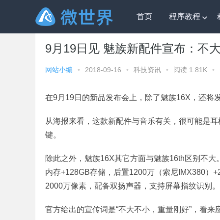
首页
程序教程
微世界
»
科技资讯
» 9月19日见 魅族新配件宣布：不大
9月19日见 魅族新配件宣布：不
网站小编
•
2018-09-16
•
科技资讯
•
阅读 1.81K
•
在9月19日的新品发布会上，除了魅族16X，还
从海报来看，这款新配件与音乐有关，很可能是耳
键。
除此之外，魅族16X其它方面与魅族16th区别不大
内存+128GB存储，后置1200万（索尼IMX380
2000万像素，配备双扬声器，支持屏幕指纹识别。
官方给出的宣传词是“不大不小，重量刚好”，看来