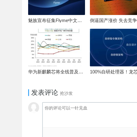
魅族宣布征集Flyme中文OS名：要像鸿蒙、澎湃一样响亮
华为新麒麟芯将全线普及！高中低端全面采用 改写竞争格局
发表评论
抢沙发