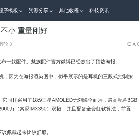
程序模板
资源分享
其他教程
科技资讯
不小 重量刚好
大不小 重量刚好
评论 0
将发布一款配件。魅族配件官方微博已经放出了预热海报。
机，因为在海报渲染图中，似乎展示的是耳机的三段式控制按
。它同样采用了18:9三星AMOLED无刘海全面屏，最高配备8GB
）+2000万（索尼IMX350）双摄，并且配备全套虹软算法，前置
应该佩戴起来比较舒服。