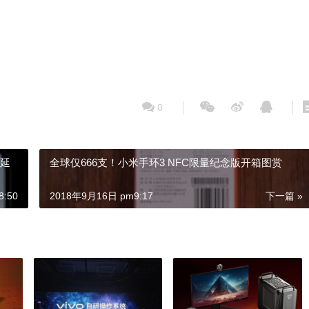
0
市延
全球仅666支！小米手环3 NFC限量纪念版开箱图赏
:50
2018年9月16日 pm9:17
下一篇 »