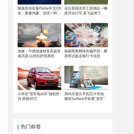
，
魅族宣布征集Flyme中文OS
这位英国水管工鼓捣出一辆
名：要像鸿蒙、澎湃一样响
悬浮自行车 真飞起来了
亮
港媒：中俄加速研发高超音
揭秘黑客网络诈骗手段：擦
速武器 以对抗萨德系统
身而过盗走银行卡信息
小米告“雷军电动车”侵权胜
英特尔退出手机芯片市场
诉 获赔40万
微软Surface手机要“变芯”
热门标签