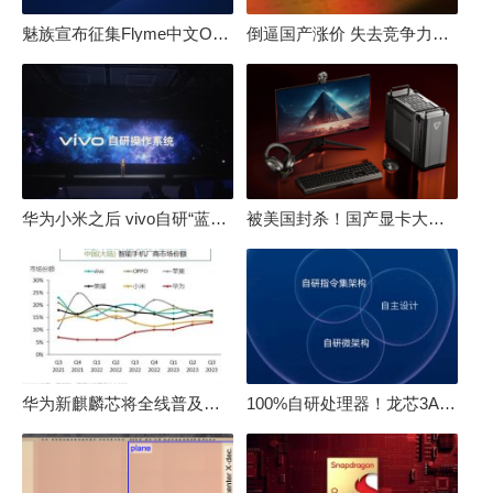
魅族宣布征集Flyme中文OS名：要像鸿蒙、澎湃一样响亮
倒逼国产涨价 失去竞争力！三星要减产50%：SSD必须涨价
华为小米之后 vivo自研“蓝河”操作系统重磅发布
被美国封杀！国产显卡大厂：中国GPU不存在至暗时刻
华为新麒麟芯将全线普及！高中低端全面采用 改写竞争格局
100%自研处理器！龙芯3A6000评测：与10代酷睿互有胜负