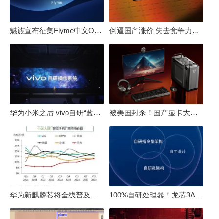
魅族宣布征集Flyme中文OS名：要像鸿蒙、澎湃一样响亮
倒逼国产涨价 失去竞争力！三星要减产50%：SSD必须涨价
华为小米之后 vivo自研“蓝河”操作系统重磅发布
被美国封杀！国产显卡大厂：中国GPU不存在至暗时刻
华为新麒麟芯将全线普及！高中低端全面采用 改写竞争格局
100%自研处理器！龙芯3A6000评测：与10代酷睿互有胜负