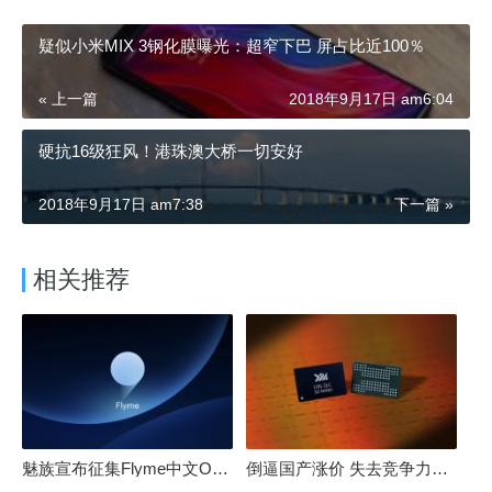
疑似小米MIX 3钢化膜曝光：超窄下巴 屏占比近100％
« 上一篇
2018年9月17日 am6:04
硬抗16级狂风！港珠澳大桥一切安好
2018年9月17日 am7:38
下一篇 »
相关推荐
魅族宣布征集Flyme中文OS名：要像鸿蒙、澎湃一样响亮
倒逼国产涨价 失去竞争力！三星要减产50%：SSD必须涨价