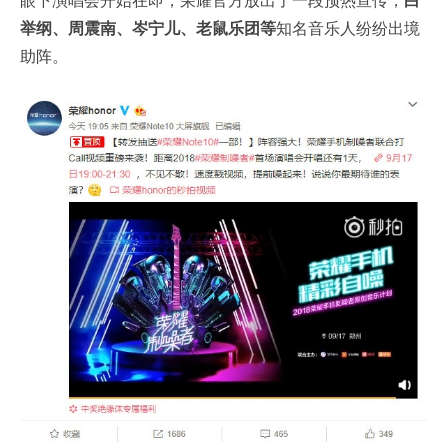
眼下演唱会开始在即，荣耀官方放出了一段预热宣传，
白
举纲、周震南、岑宁儿、老鼠乐团等
知名音乐人纷纷出境
助阵。