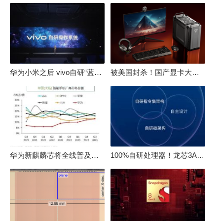
华为小米之后 vivo自研“蓝河”操作系统重磅发布
被美国封杀！国产显卡大厂：中国GPU不存在至暗时刻
华为新麒麟芯将全线普及！高中低端全面采用 改写竞争格局
100%自研处理器！龙芯3A6000评测：与10代酷睿互有胜负