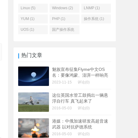
Linux (5)
Windows (2)
LNMP (1)
YUM (1)
PHP (1)
操作系统 (1)
UOS (1)
国产操作系统
(1)
热门文章
魅族宣布征集Flyme中文OS
名：要像鸿蒙、澎湃一样响亮
2023-11-15
评论(0)
这位英国水管工鼓捣出一辆悬
浮自行车 真飞起来了
2016-05-03
评论(0)
港媒：中俄加速研发高超音速
武器 以对抗萨德系统
2016-05-03
评论(0)