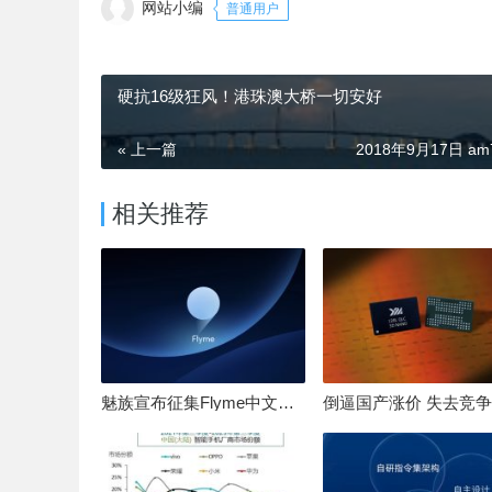
网站小编
普通用户
硬抗16级狂风！港珠澳大桥一切安好
« 上一篇
2018年9月17日 am7
相关推荐
魅族宣布征集Flyme中文OS名：要像鸿蒙、澎湃一样响亮