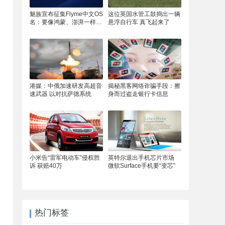
魅族宣布征集Flyme中文OS
这位英国水管工鼓捣出一辆
名：要像鸿蒙、澎湃一样响
悬浮自行车 真飞起来了
亮
港媒：中俄加速研发高超音
揭秘黑客网络诈骗手段：擦
速武器 以对抗萨德系统
身而过盗走银行卡信息
小米告“雷军电动车”侵权胜
英特尔退出手机芯片市场
诉 获赔40万
微软Surface手机要“变芯”
热门标签