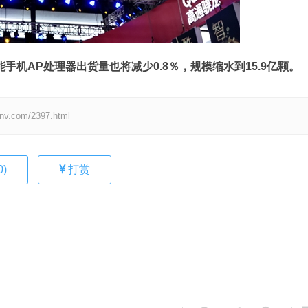
手机AP处理器出货量也将减少0.8％，规模缩水到15.9亿颗。
om/2397.html
0
)
打赏