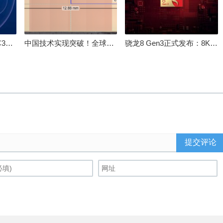
100%自研处理器！龙芯3A6000评测：与10代酷睿互有胜负
中国技术实现突破！全球最先进的3D NAND存储芯片被发现
骁龙8 Gen3正式发布：8K240手游成真！AI性能飙升98％
提交评论