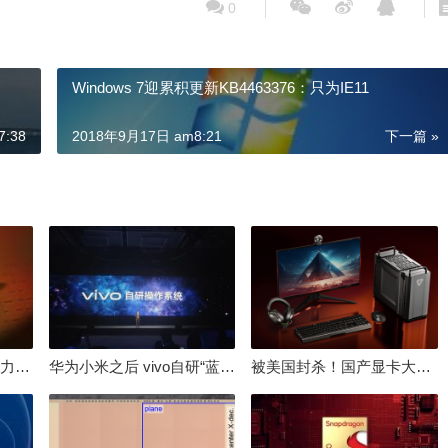
0
Windows 7迎累积更新KB4463376：只为IE11
:38
2018年9月17日 am8:21
下一篇 »
倒逼国产涨价 失去竞争力！三星要减产50%：SSD必须涨价
华为小米之后 vivo自研“蓝河”操作系统重磅发布
被美国封杀！国产显卡大厂：中国GPU不存在至暗时刻