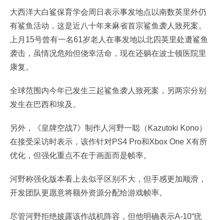
大西洋大白鲨保育学会周日表示事发地点以南数英里外仍
有鲨鱼活动，这是近八十年来麻省首宗鲨鱼袭人致死案。
上月15号曾有一名61岁老人在事发地以北四英里处遭鲨鱼
袭击，虽情况危殆但侥幸活命，现在还躺在波士顿医院里
康复。
全球范围内今年已发生三起鲨鱼袭人致死案，另两宗分别
发生在巴西和埃及。
另外，《皇牌空战7》制作人河野一聪（Kazutoki Kono）
在接受采访时表示，该作针对PS4 Pro和Xbox One X有所
优化，但强化重点不在于画面而是帧率。
河野称强化版本看上去似乎区别不大，但手感更加顺滑，
开发团队更愿意将额外资源分配给游戏帧率。
尽管河野拒绝披露该作战机阵容，但他明确表示A-10“疣