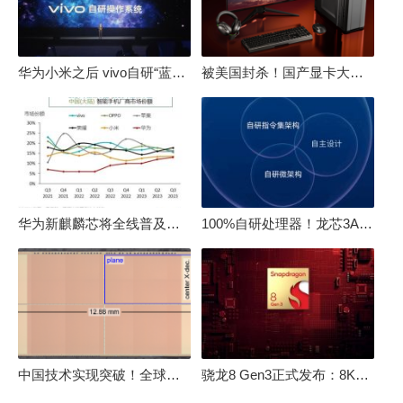
华为小米之后 vivo自研“蓝河”操作系统重磅发布
被美国封杀！国产显卡大厂：中国GPU不存在至暗时刻
华为新麒麟芯将全线普及！高中低端全面采用 改写竞争格局
100%自研处理器！龙芯3A6000评测：与10代酷睿互有胜负
中国技术实现突破！全球最先进的3D NAND存储芯片被发现
骁龙8 Gen3正式发布：8K240手游成真！AI性能飙升98％