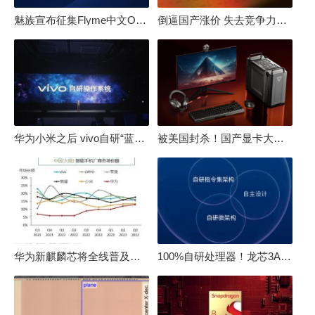
魅族宣布征集Flyme中文OS名：要像鸿蒙、澎湃一样响亮
倒逼国产涨价 失去竞争力！三星要减产50%：SSD必须涨价
华为小米之后 vivo自研“蓝河”操作系统重磅发布
被美国封杀！国产显卡大厂：中国GPU不存在至暗时刻
华为新麒麟芯将全线普及！高中低端全面采用 改写竞争格局
100%自研处理器！龙芯3A6000评测：与10代酷睿互有胜负