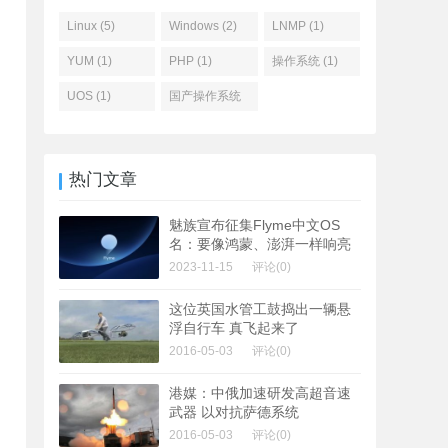
Linux (5)
Windows (2)
LNMP (1)
YUM (1)
PHP (1)
操作系统 (1)
UOS (1)
国产操作系统
(1)
热门文章
魅族宣布征集Flyme中文OS
名：要像鸿蒙、澎湃一样响亮
2023-11-15
评论(0)
这位英国水管工鼓捣出一辆悬
浮自行车 真飞起来了
2016-05-03
评论(0)
港媒：中俄加速研发高超音速
武器 以对抗萨德系统
2016-05-03
评论(0)