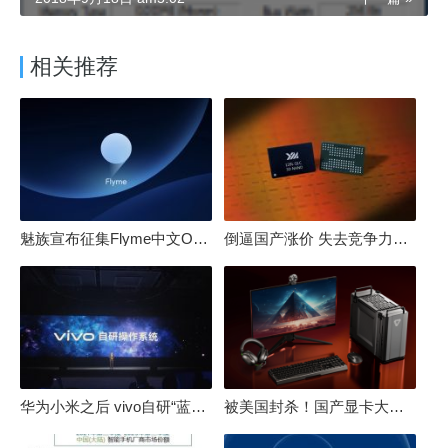
相关推荐
魅族宣布征集Flyme中文OS名：要像鸿蒙、澎湃一样响亮
倒逼国产涨价 失去竞争力！三星要减产50%：SSD必须涨价
华为小米之后 vivo自研“蓝河”操作系统重磅发布
被美国封杀！国产显卡大厂：中国GPU不存在至暗时刻