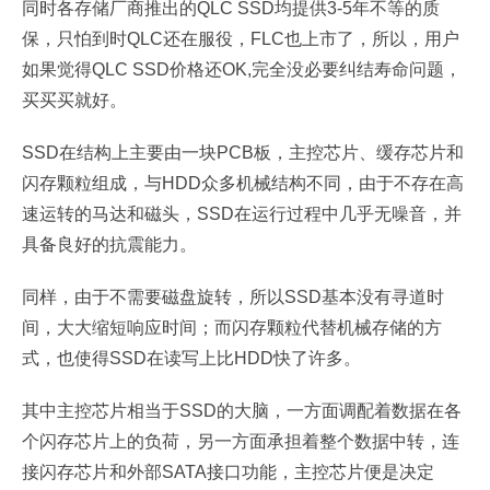
同时各存储厂商推出的QLC SSD均提供3-5年不等的质
保，只怕到时QLC还在服役，FLC也上市了，所以，用户
如果觉得QLC SSD价格还OK,完全没必要纠结寿命问题，
买买买就好。
SSD在结构上主要由一块PCB板，主控芯片、缓存芯片和
闪存颗粒组成，与HDD众多机械结构不同，由于不存在高
速运转的马达和磁头，SSD在运行过程中几乎无噪音，并
具备良好的抗震能力。
同样，由于不需要磁盘旋转，所以SSD基本没有寻道时
间，大大缩短响应时间；而闪存颗粒代替机械存储的方
式，也使得SSD在读写上比HDD快了许多。
其中主控芯片相当于SSD的大脑，一方面调配着数据在各
个闪存芯片上的负荷，另一方面承担着整个数据中转，连
接闪存芯片和外部SATA接口功能，主控芯片便是决定