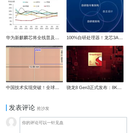
华为新麒麟芯将全线普及！高中低端全面采用 改写竞争格局
100%自研处理器！龙芯3A6000评测：与10代酷睿互有胜负
中国技术实现突破！全球最先进的3D NAND存储芯片被发现
骁龙8 Gen3正式发布：8K240手游成真！AI性能飙升98％
发表评论
抢沙发