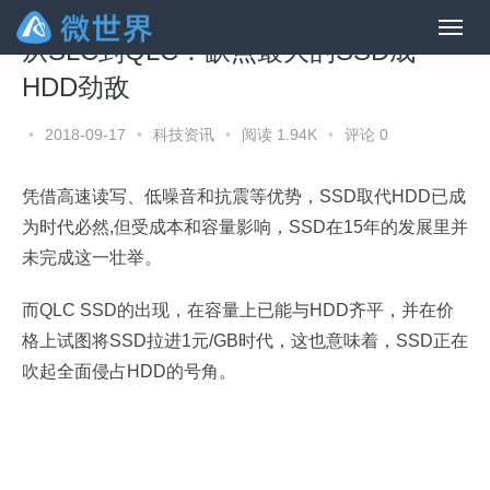
从SLC到QLC：缺点最大的SSD成
HDD劲敌
•
2018-09-17
•
科技资讯
•
阅读 1.94K
•
评论 0
凭借高速读写、低噪音和抗震等优势，SSD取代HDD已成
为时代必然,但受成本和容量影响，SSD在15年的发展里并
未完成这一壮举。
而QLC SSD的出现，在容量上已能与HDD齐平，并在价
格上试图将SSD拉进1元/GB时代，这也意味着，SSD正在
吹起全面侵占HDD的号角。