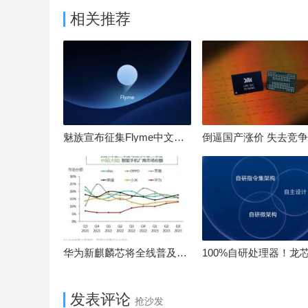
相关推荐
魅族宣布征集Flyme中文OS名：要像鸿蒙、澎湃一样响亮
华为新麒麟芯将全线普及！高中低端全面采用 改写竞争格局
发表评论
抢沙发