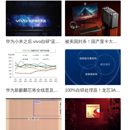
华为小米之后 vivo自研“蓝河”操作系统重磅发布
被美国封杀！国产显卡大厂：中国GPU不存在至暗时刻
华为新麒麟芯将全线普及！高中低端全面采用 改写竞争格局
100%自研处理器！龙芯3A6000评测：与10代酷睿互有胜负