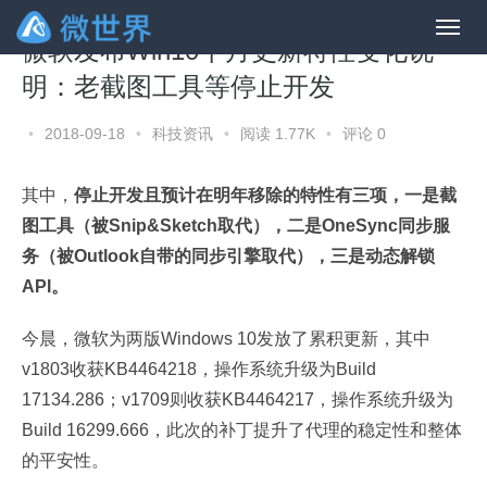
微软发布Win10十月更新特性变化说
明：老截图工具等停止开发
•
2018-09-18
•
科技资讯
•
阅读 1.77K
•
评论 0
其中，
停止开发且预计在明年移除的特性有三项，一是截
图工具（被Snip&Sketch取代），二是OneSync同步服
务（被Outlook自带的同步引擎取代），三是动态解锁
API。
今晨，微软为两版Windows 10发放了累积更新，其中
v1803收获KB4464218，操作系统升级为Build
17134.286；v1709则收获KB4464217，操作系统升级为
Build 16299.666，此次的补丁提升了代理的稳定性和整体
的平安性。