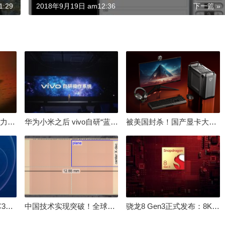
:29
2018年9月19日 am12:36
下一篇 »
倒逼国产涨价 失去竞争力！三星要减产50%：SSD必须涨价
华为小米之后 vivo自研“蓝河”操作系统重磅发布
被美国封杀！国产显卡大厂：中国GPU不存在至暗时刻
100%自研处理器！龙芯3A6000评测：与10代酷睿互有胜负
中国技术实现突破！全球最先进的3D NAND存储芯片被发现
骁龙8 Gen3正式发布：8K240手游成真！AI性能飙升98％