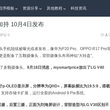
程序模板
资源分享
其他教程
科技资讯
加持 10月4日发布
摄加持 10月4日发布
评论 0
续被曝光或者发布，像华为P20 Pro、OPPO R17 Pro
更是配备了五颗摄像头，背部摄像头布局神似“大转盘”。
配备了多颗摄像头。
9月18日消息，mysmartprice放出了LG V40
.4英寸p-OLED显示屏，分辨率为QHD+，屏幕纵横比为19.5:9，搭载
，支持存储卡扩展，运行全新的Android 9 Pie系统。
Q前置双摄，后置三摄，正面为刘海屏设计，背部造型与LG V30区别不