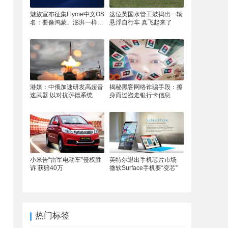
魅族宣布征集Flyme中文OS
这位英国水管工鼓捣出一辆
名：要像鸿蒙、澎湃一样响
悬浮自行车 真飞起来了
亮
港媒：中俄加速研发高超音
揭秘黑客网络诈骗手段：擦
速武器 以对抗萨德系统
身而过盗走银行卡信息
小米告“雷军电动车”侵权胜
英特尔退出手机芯片市场
诉 获赔40万
微软Surface手机要“变芯”
热门标签