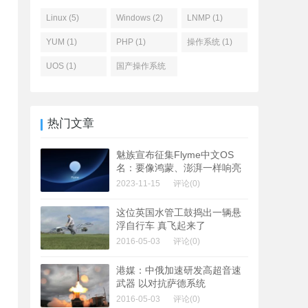
Linux (5)
Windows (2)
LNMP (1)
YUM (1)
PHP (1)
操作系统 (1)
UOS (1)
国产操作系统
(1)
热门文章
魅族宣布征集Flyme中文OS
名：要像鸿蒙、澎湃一样响亮
2023-11-15
评论(0)
这位英国水管工鼓捣出一辆悬
浮自行车 真飞起来了
2016-05-03
评论(0)
港媒：中俄加速研发高超音速
武器 以对抗萨德系统
2016-05-03
评论(0)