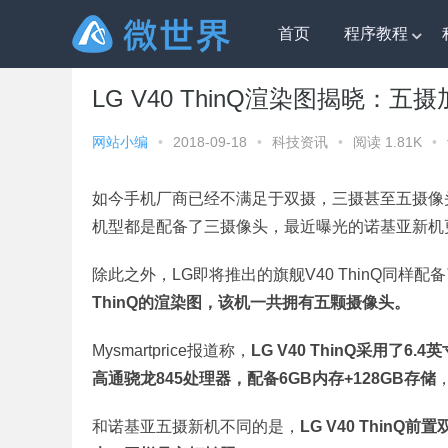
首页
程序教程
微世界
»
科技资讯
» LG V40 ThinQ渲染图揭晓：五摄
LG V40 ThinQ渲染图揭晓：五
网站小编
•
2018-09-18
•
科技资讯
•
阅读 1.81K
•
如今手机厂商已经不满足于双摄，三摄甚至五摄像头手机陆
机型都是配备了三摄像头，最近曝光的诺基亚新机
除此之外，LG即将推出的旗舰V40 ThinQ同样
ThinQ的渲染图，该机一共拥有五颗摄像头。
Mysmartprice报道称，
LG V40 ThinQ采用了6
高通骁龙845处理器，配备6GB内存+128GB存储
和诺基亚五摄新机不同的是，
LG V40 Thin