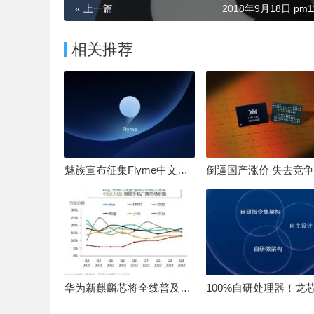
« 上一篇
2018年9月18日 pm11
相关推荐
魅族宣布征集Flyme中文OS名：要像鸿蒙、澎湃一样响亮
华为新麒麟芯将全线普及！高中低端全面采用 改写竞争格局