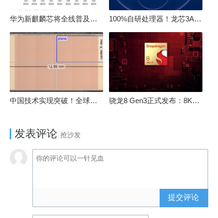
华为新麒麟芯将全线普及！高中低端全面采用 改写竞争格局
100%自研处理器！龙芯3A6000评测：与10代酷睿互有胜负
中国技术实现突破！全球最先进的3D NAND存储芯片被发现
骁龙8 Gen3正式发布：8K240手游成真！AI性能飙升98％
发表评论
抢沙发
提交评论