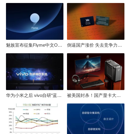
魅族宣布征集Flyme中文OS名：要像鸿蒙、澎湃一样响亮
倒逼国产涨价 失去竞争力！三星要减产50%：SSD必须涨价
华为小米之后 vivo自研“蓝河”操作系统重磅发布
被美国封杀！国产显卡大厂：中国GPU不存在至暗时刻