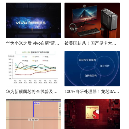
华为小米之后 vivo自研“蓝河”操作系统重磅发布
被美国封杀！国产显卡大厂：中国GPU不存在至暗时刻
华为新麒麟芯将全线普及！高中低端全面采用 改写竞争格局
100%自研处理器！龙芯3A6000评测：与10代酷睿互有胜负