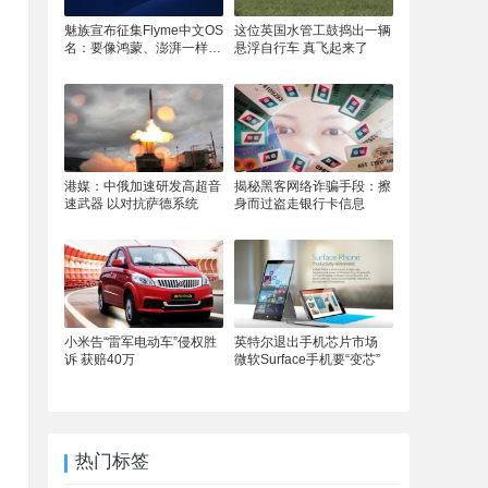
魅族宣布征集Flyme中文OS
这位英国水管工鼓捣出一辆
名：要像鸿蒙、澎湃一样响
悬浮自行车 真飞起来了
亮
港媒：中俄加速研发高超音
揭秘黑客网络诈骗手段：擦
速武器 以对抗萨德系统
身而过盗走银行卡信息
小米告“雷军电动车”侵权胜
英特尔退出手机芯片市场
诉 获赔40万
微软Surface手机要“变芯”
热门标签