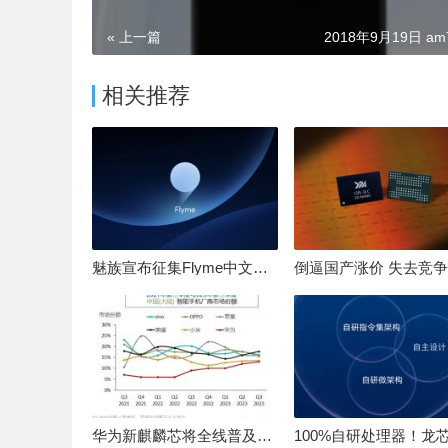
« 上一篇
2018年9月19日 am7
相关推荐
魅族宣布征集Flyme中文OS名：要像鸿蒙、澎湃一样响亮
华为新麒麟芯将全线普及！高中低端全面采用 改写竞争格局