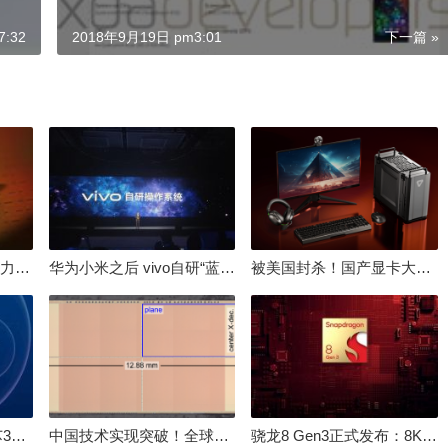
:32
2018年9月19日 pm3:01
下一篇 »
倒逼国产涨价 失去竞争力！三星要减产50%：SSD必须涨价
华为小米之后 vivo自研“蓝河”操作系统重磅发布
被美国封杀！国产显卡大厂：中国GPU不存在至暗时刻
100%自研处理器！龙芯3A6000评测：与10代酷睿互有胜负
中国技术实现突破！全球最先进的3D NAND存储芯片被发现
骁龙8 Gen3正式发布：8K240手游成真！AI性能飙升98％