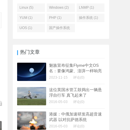
Linux (5)
Windows (2)
LNMP (1)
YUM (1)
PHP (1)
操作系统 (1)
UOS (1)
国产操作系统
(1)
热门文章
魅族宣布征集Flyme中文OS
名：要像鸿蒙、澎湃一样响亮
2023-11-15
评论(0)
这位英国水管工鼓捣出一辆悬
浮自行车 真飞起来了
2016-05-03
评论(0)
港媒：中俄加速研发高超音速
武器 以对抗萨德系统
2016-05-03
评论(0)