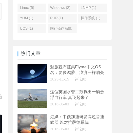
Linux (5)
Windows (2)
LNMP (1)
YUM (1)
PHP (1)
操作系统 (1)
UOS (1)
国产操作系统
(1)
热门文章
魅族宣布征集Flyme中文OS
名：要像鸿蒙、澎湃一样响亮
2023-11-15
评论(0)
这位英国水管工鼓捣出一辆悬
浮自行车 真飞起来了
2016-05-03
评论(0)
港媒：中俄加速研发高超音速
武器 以对抗萨德系统
2016-05-03
评论(0)