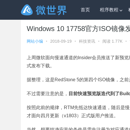
首页
程序教程
微世界
»
科技资讯
» Windows 10 17758官方ISO
Windows 10 17758官方IS
网站小编
•
2018-09-19
•
科技资讯
•
阅读 1.77K
•
上周微软面向慢速通道的Insider会员推送了新预
式发布下载。
据整理，这是RedStone 5的第四个ISO镜像，之前是Bu
不过需要注意的是，
目前快速预览版迭代到了Build
按照此前的规律，RTM先抵达快速通道，随后是慢速通道，
才面向四月更新（v1803）正式版用户推送。
当然，想要纯净安装的条件是需先注册为对应通道的I