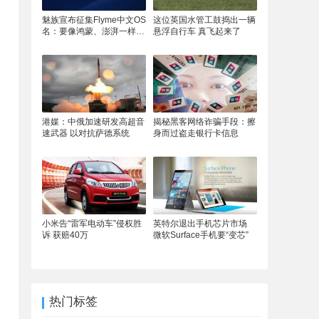
魅族宣布征集Flyme中文OS
这位英国水管工鼓捣出一辆
名：要像鸿蒙、澎湃一样响
悬浮自行车 真飞起来了
亮
港媒：中俄加速研发高超音
揭秘黑客网络诈骗手段：擦
速武器 以对抗萨德系统
身而过盗走银行卡信息
小米告“雷军电动车”侵权胜
英特尔退出手机芯片市场
诉 获赔40万
微软Surface手机要“变芯”
热门标签