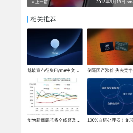
« 上一篇
2018年9月19日 pm3
相关推荐
魅族宣布征集Flyme中文OS名：要像鸿蒙、澎湃一样响亮
华为新麒麟芯将全线普及！高中低端全面采用 改写竞争格局