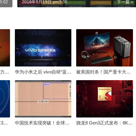
:02
2018年9月19日 pm3:35
下一篇 »
倒逼国产涨价 失去竞争力！三星要减产50%：SSD必须涨价
华为小米之后 vivo自研“蓝河”操作系统重磅发布
被美国封杀！国产显卡大厂：中国GPU不存在至暗时刻
100%自研处理器！龙芯3A6000评测：与10代酷睿互有胜负
中国技术实现突破！全球最先进的3D NAND存储芯片被发现
骁龙8 Gen3正式发布：8K240手游成真！AI性能飙升98％