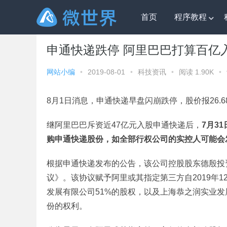
首页
程序教程
微世界
»
科技资讯
» 申通快递跌停 阿里巴巴打算百亿
申通快递跌停 阿里巴巴打算百亿
网站小编
•
2019-08-01
•
科技资讯
•
阅读 1.90K
•
8月1日消息，申通快递早盘闪崩跌停，股价报26.6
继阿里巴巴斥资近47亿元入股申通快递后，
7月3
购申通快递股份，如全部行权公司的实控人可能会发
根据申通快递发布的公告，该公司控股股东德殷投
议》。该协议赋予阿里或其指定第三方自2019年
发展有限公司51%的股权，以及上海恭之润实业发展
份的权利。