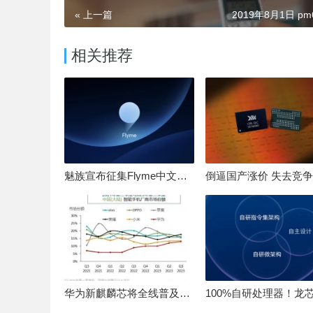
« 上一篇
2019年8月1日 pm6
相关推荐
魅族宣布征集Flyme中文OS名：要像鸿蒙、澎湃一样响亮
华为新麒麟芯将全线普及！高中低端全面采用 改写竞争格局