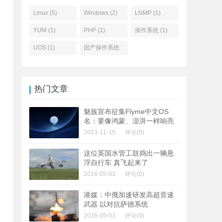
Linux (5)
Windows (2)
LNMP (1)
YUM (1)
PHP (1)
操作系统 (1)
UOS (1)
国产操作系统
(1)
热门文章
魅族宣布征集Flyme中文OS
名：要像鸿蒙、澎湃一样响亮
2023-11-15
评论(0)
这位英国水管工鼓捣出一辆悬
浮自行车 真飞起来了
2016-05-03
评论(0)
港媒：中俄加速研发高超音速
武器 以对抗萨德系统
2016-05-03
评论(0)