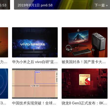
:53
2019年8月1日 pm6:58
下一篇 »
倒逼国产涨价 失去竞争力！三星要减产50%：SSD必须涨价
华为小米之后 vivo自研“蓝河”操作系统重磅发布
被美国封杀！国产显卡大厂：中国GPU不存在至暗时刻
100%自研处理器！龙芯3A6000评测：与10代酷睿互有胜负
中国技术实现突破！全球最先进的3D NAND存储芯片被发现
骁龙8 Gen3正式发布：8K240手游成真！AI性能飙升98％