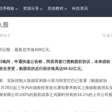
程序模板
资源分享
其他教程
科技资讯
入股
入股
评论 0
8元/股，最新总市值408亿元。
1日晚间，申通快递公告称，阿里再签订授购股权协议，未来或收
生变更，购股权的总行权价格高达99.82亿元。
资、实际控制人陈德军和陈小英与阿里巴巴已签署《购股权协
12月28日起三年内向德殷投资发出通知要求购买上海德殷德润实
有限公司100%的股权或恭之润届时持有的16.1%的上市公司