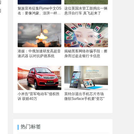
购
魅族宣布征集Flyme中文OS
这位英国水管工鼓捣出一辆
的
名：要像鸿蒙、澎湃一样响
悬浮自行车 真飞起来了
亮
港媒：中俄加速研发高超音
揭秘黑客网络诈骗手段：擦
速武器 以对抗萨德系统
身而过盗走银行卡信息
小米告“雷军电动车”侵权胜
英特尔退出手机芯片市场
诉 获赔40万
微软Surface手机要“变芯”
热门标签