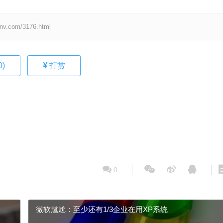
om/3176.html
0
)
打赏
0
微软尴尬：至少还有1/3企业在用XP系统