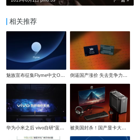
相关推荐
魅族宣布征集Flyme中文OS名：要像鸿蒙、澎湃一样响亮
倒逼国产涨价 失去竞争力！三星要减产50%：SSD必须涨价
华为小米之后 vivo自研“蓝河”操作系统重磅发布
被美国封杀！国产显卡大厂：中国GPU不存在至暗时刻