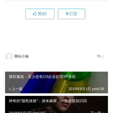
赞(
0
)
打赏
网站小编
0
微软尴尬：至少还有1/3企业在用XP系统
« 上一篇
2019年8月1日 pm6:58
神奇的“濒死体验”：身体麻痹、一生在眼前闪回
2019年8月1日 pm6:59
下一篇 »