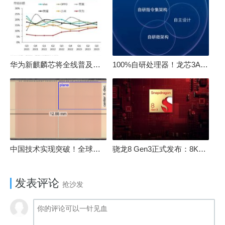
华为新麒麟芯将全线普及！高中低端全面采用 改写竞争格局
100%自研处理器！龙芯3A6000评测：与10代酷睿互有胜负
中国技术实现突破！全球最先进的3D NAND存储芯片被发现
骁龙8 Gen3正式发布：8K240手游成真！AI性能飙升98％
发表评论
抢沙发