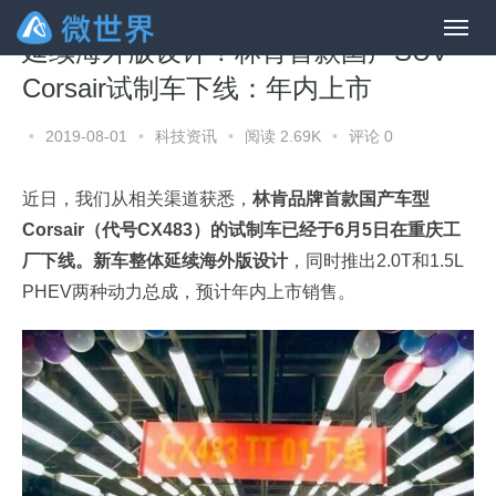
延续海外版设计！林肯首款国产SUV
Corsair试制车下线：年内上市
•
2019-08-01
•
科技资讯
•
阅读 2.69K
•
评论 0
近日，我们从相关渠道获悉，
林肯品牌首款国产车型
Corsair（代号CX483）的试制车已经于6月5日在重庆工
厂下线。新车整体延续海外版设计
，同时推出2.0T和1.5L
PHEV两种动力总成，预计年内上市销售。