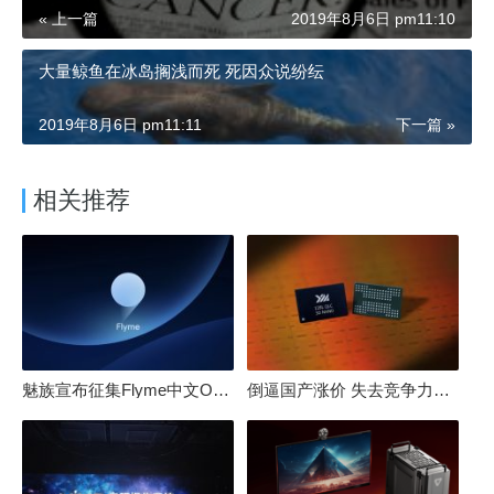
« 上一篇
2019年8月6日 pm11:10
大量鲸鱼在冰岛搁浅而死 死因众说纷纭
2019年8月6日 pm11:11
下一篇 »
相关推荐
魅族宣布征集Flyme中文OS名：要像鸿蒙、澎湃一样响亮
倒逼国产涨价 失去竞争力！三星要减产50%：SSD必须涨价