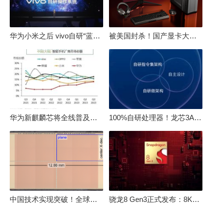
华为小米之后 vivo自研“蓝河”操作系统重磅发布
被美国封杀！国产显卡大厂：中国GPU不存在至暗时刻
华为新麒麟芯将全线普及！高中低端全面采用 改写竞争格局
100%自研处理器！龙芯3A6000评测：与10代酷睿互有胜负
中国技术实现突破！全球最先进的3D NAND存储芯片被发现
骁龙8 Gen3正式发布：8K240手游成真！AI性能飙升98％