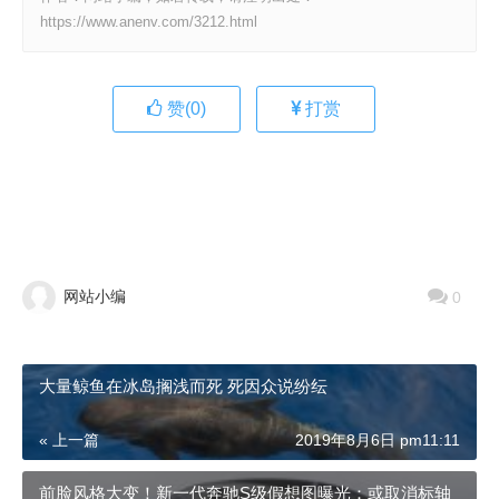
https://www.anenv.com/3212.html
赞(
0
)
打赏
网站小编
0
大量鲸鱼在冰岛搁浅而死 死因众说纷纭
« 上一篇
2019年8月6日 pm11:11
前脸风格大变！新一代奔驰S级假想图曝光：或取消标轴