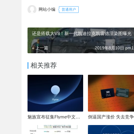
网站小编
普通用户
还是搭载大V8！新一代凯迪拉克凯雷德渲染图曝光
« 上一篇
2019年8月10日 pm11
相关推荐
魅族宣布征集Flyme中文OS名：要像鸿蒙、澎湃一样响亮