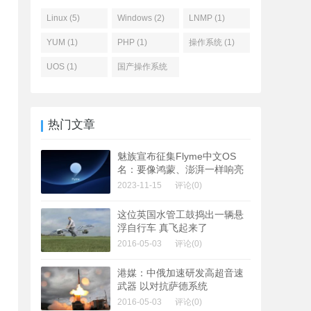
Linux (5)
Windows (2)
LNMP (1)
YUM (1)
PHP (1)
操作系统 (1)
UOS (1)
国产操作系统
(1)
热门文章
魅族宣布征集Flyme中文OS
名：要像鸿蒙、澎湃一样响亮
2023-11-15
评论(0)
这位英国水管工鼓捣出一辆悬
浮自行车 真飞起来了
2016-05-03
评论(0)
港媒：中俄加速研发高超音速
武器 以对抗萨德系统
2016-05-03
评论(0)