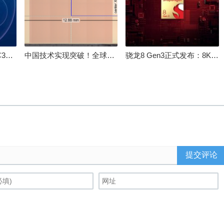
100%自研处理器！龙芯3A6000评测：与10代酷睿互有胜负
中国技术实现突破！全球最先进的3D NAND存储芯片被发现
骁龙8 Gen3正式发布：8K240手游成真！AI性能飙升98％
提交评论