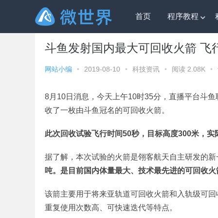
首页
程序教程
微世界
»
科技资讯
» 斗鱼发射国内最大可回收火箭 飞行
斗鱼发射国内最大可回收火箭 飞行
网站小编
•
2019-08-10
•
科技资讯
•
阅读 2.08K
•
8月10日消息，今天上午10时35分，直播平台
收了一枚由斗鱼冠名的可回收火箭。
此次回收试验飞行时间50秒，目标高度300米，实
据了解，本次试验的火箭是翎客航天自主研发的新
吨。是目前国内体量最大、技术最先进的可回收火
该箭主要用于将来亚轨道可回收火箭和入轨级可回
重复使用次数高、可快速迭代等特点。