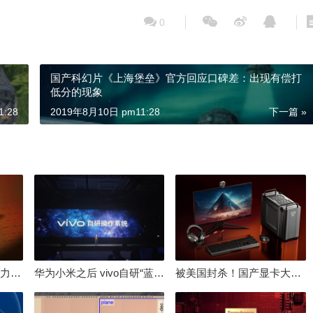
0
国产科幻片《上海堡垒》官方回应口碑差：出现有偿打
低分的现象
:28
2019年8月10日 pm11:28
下一篇 »
倒逼国产涨价 失去竞争力！三星要减产50%：SSD必须涨价
华为小米之后 vivo自研“蓝河”操作系统重磅发布
被美国封杀！国产显卡大厂：中国GPU不存在至暗时刻