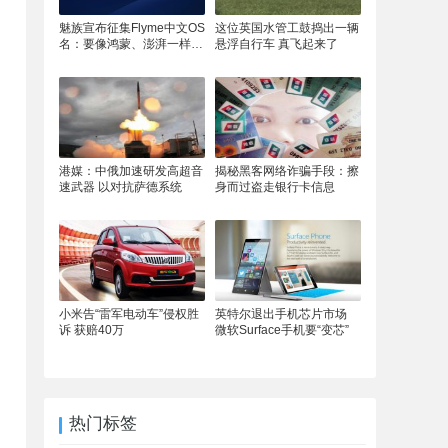
魅族宣布征集Flyme中文OS
这位英国水管工鼓捣出一辆
名：要像鸿蒙、澎湃一样响
悬浮自行车 真飞起来了
亮
港媒：中俄加速研发高超音
揭秘黑客网络诈骗手段：擦
速武器 以对抗萨德系统
身而过盗走银行卡信息
小米告“雷军电动车”侵权胜
英特尔退出手机芯片市场
诉 获赔40万
微软Surface手机要“变芯”
热门标签