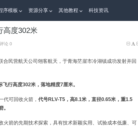
程序模板
资源分享
其他教程
科技资讯
高度302米
高度302米
评论 0
斗鱼联合民营航天公司翎客航天，于青海茫崖市冷湖镇成功发射并回
际飞行高度302米，落地精度7厘米。
一代可回收火箭，
代号RLV-T5，高8.1米，直径0.65米，重1.5
箭。
收火箭的先期技术探索，具有技术新颖实用、试验成本低廉、可