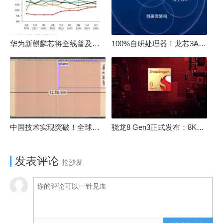
华为新麒麟芯将全线普及！高中低端全面采用 改写竞争格局
100%自研处理器！龙芯3A6000评测：与10代酷睿互有胜负
中国技术实现突破！全球最先进的3D NAND存储芯片被发现
骁龙8 Gen3正式发布：8K240手游成真！AI性能飙升98％
发表评论
抢沙发