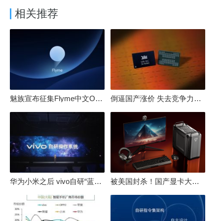
相关推荐
魅族宣布征集Flyme中文OS名：要像鸿蒙、澎湃一样响亮
倒逼国产涨价 失去竞争力！三星要减产50%：SSD必须涨价
华为小米之后 vivo自研“蓝河”操作系统重磅发布
被美国封杀！国产显卡大厂：中国GPU不存在至暗时刻