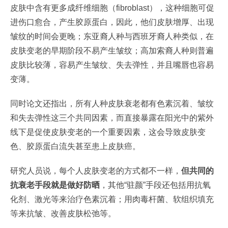
皮肤中含有更多成纤维细胞（fibroblast），这种细胞可促
进伤口愈合，产生胶原蛋白，因此，他们皮肤增厚、出现
皱纹的时间会更晚；东亚裔人种与西班牙裔人种类似，在
皮肤变老的早期阶段不易产生皱纹；高加索裔人种则普遍
皮肤比较薄，容易产生皱纹、失去弹性，并且嘴唇也容易
变薄。
同时论文还指出，所有人种皮肤衰老都有色素沉着、皱纹
和失去弹性这三个共同因素，而直接暴露在阳光中的紫外
线下是促使皮肤变老的一个重要因素，这会导致皮肤变
色、胶原蛋白流失甚至患上皮肤癌。
研究人员说，每个人皮肤变老的方式都不一样，
但共同的
抗衰老手段就是做好防晒
，其他“驻颜”手段还包括用抗氧
化剂、激光等来治疗色素沉着；用肉毒杆菌、软组织填充
等来抗皱、改善皮肤松弛等。