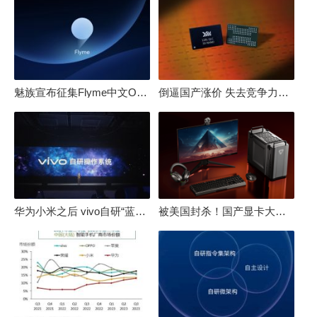
魅族宣布征集Flyme中文OS名：要像鸿蒙、澎湃一样响亮
倒逼国产涨价 失去竞争力！三星要减产50%：SSD必须涨价
华为小米之后 vivo自研“蓝河”操作系统重磅发布
被美国封杀！国产显卡大厂：中国GPU不存在至暗时刻