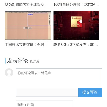
华为新麒麟芯将全线普及！高中低端全面采用 改写竞争格局
100%自研处理器！龙芯3A6000评测：与10代酷睿互有胜负
中国技术实现突破！全球最先进的3D NAND存储芯片被发现
骁龙8 Gen3正式发布：8K240手游成真！AI性能飙升98％
发表评论
抢沙发
提交评论