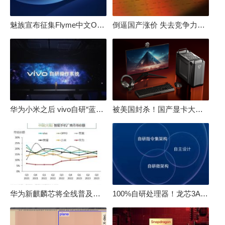
魅族宣布征集Flyme中文OS名：要像鸿蒙、澎湃一样响亮
倒逼国产涨价 失去竞争力！三星要减产50%：SSD必须涨价
华为小米之后 vivo自研“蓝河”操作系统重磅发布
被美国封杀！国产显卡大厂：中国GPU不存在至暗时刻
华为新麒麟芯将全线普及！高中低端全面采用 改写竞争格局
100%自研处理器！龙芯3A6000评测：与10代酷睿互有胜负