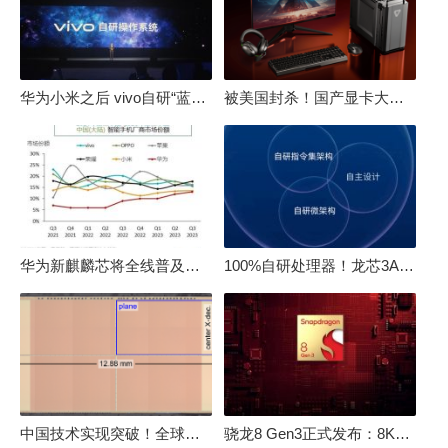
华为小米之后 vivo自研“蓝河”操作系统重磅发布
被美国封杀！国产显卡大厂：中国GPU不存在至暗时刻
华为新麒麟芯将全线普及！高中低端全面采用 改写竞争格局
100%自研处理器！龙芯3A6000评测：与10代酷睿互有胜负
中国技术实现突破！全球最先进的3D NAND存储芯片被发现
骁龙8 Gen3正式发布：8K240手游成真！AI性能飙升98％