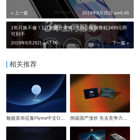
« 上一篇
2019年8月25日 am5:45
1年只换不修！12L的攀升商睿2代办公电脑整机3499元即
可到手
2019年8月25日 am7:05
下一篇 »
相关推荐
魅族宣布征集Flyme中文OS名：要像鸿蒙、澎湃一样响亮
倒逼国产涨价 失去竞争力！三星要减产50%：SSD必须涨价