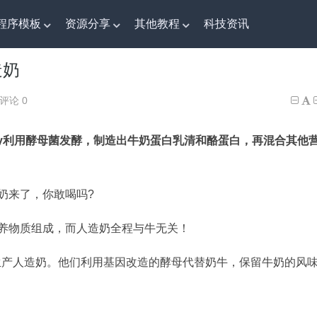
程序模板
资源分享
其他教程
科技资讯
奶
造奶
评论 0
 Day利用酵母菌发酵，制造出牛奶蛋白乳清和酪蛋白，再混合其他
奶来了，你敢喝吗?
养物质组成，而人造奶全程与牛无关！
ay,生产人造奶。他们利用基因改造的酵母代替奶牛，保留牛奶的风