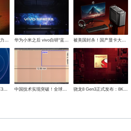
倒逼国产涨价 失去竞争力！三星要减产50%：SSD必须涨价
华为小米之后 vivo自研“蓝河”操作系统重磅发布
被美国封杀！国产显卡大厂：中国GPU不存在至暗时刻
100%自研处理器！龙芯3A6000评测：与10代酷睿互有胜负
中国技术实现突破！全球最先进的3D NAND存储芯片被发现
骁龙8 Gen3正式发布：8K240手游成真！AI性能飙升98％