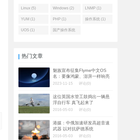
Linux (5)
Windows (2)
LNMP (1)
YUM (1)
PHP (1)
操作系统 (1)
UOS (1)
国产操作系统
(1)
热门文章
魅族宣布征集Flyme中文OS
名：要像鸿蒙、澎湃一样响亮
2023-11-15
评论(0)
这位英国水管工鼓捣出一辆悬
浮自行车 真飞起来了
2016-05-03
评论(0)
港媒：中俄加速研发高超音速
武器 以对抗萨德系统
2016-05-03
评论(0)