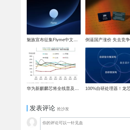
魅族宣布征集Flyme中文OS名：要像鸿蒙、澎湃一样响亮
华为新麒麟芯将全线普及！高中低端全面采用 改写竞争格局
发表评论
抢沙发