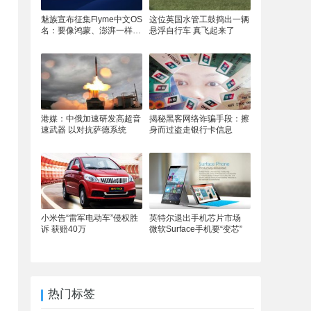
魅族宣布征集Flyme中文OS
这位英国水管工鼓捣出一辆
名：要像鸿蒙、澎湃一样响
悬浮自行车 真飞起来了
亮
港媒：中俄加速研发高超音
揭秘黑客网络诈骗手段：擦
速武器 以对抗萨德系统
身而过盗走银行卡信息
小米告“雷军电动车”侵权胜
英特尔退出手机芯片市场
诉 获赔40万
微软Surface手机要“变芯”
热门标签