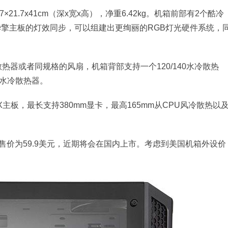
7×21.7x41cm（深x宽x高），净重6.42kg。机箱前部有2个酷冷
和华擎主板的灯效同步，可以组建出更绚丽的RGB灯光硬件系统，
水冷散热器或者同规格的风扇，机箱背部支持一个120/140水冷散热
0水冷散热器。
的MATX主板，最长支持380mm显卡，最高165mm从CPU风冷散热以
手，售价为59.9美元，近期将会在国内上市。考虑到美国机箱外设价