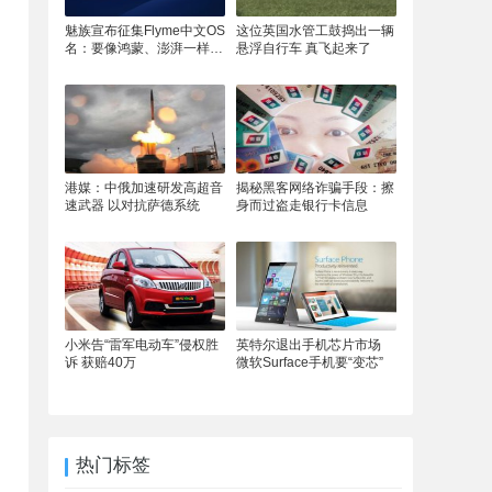
魅族宣布征集Flyme中文OS
这位英国水管工鼓捣出一辆
名：要像鸿蒙、澎湃一样响
悬浮自行车 真飞起来了
亮
港媒：中俄加速研发高超音
揭秘黑客网络诈骗手段：擦
速武器 以对抗萨德系统
身而过盗走银行卡信息
小米告“雷军电动车”侵权胜
英特尔退出手机芯片市场
诉 获赔40万
微软Surface手机要“变芯”
热门标签