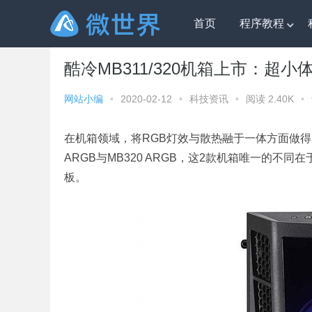
首页
程序教程
微世界
»
科技资讯
» 酷冷MB311/320机箱上市：超小
酷冷MB311/320机箱上市：超
网站小编
•
2020-02-12
•
科技资讯
•
阅读 2.40K
•
在机箱领域，将RGB灯效与散热融于一体方面做得比较
ARGB与MB320 ARGB，这2款机箱唯一的
板。