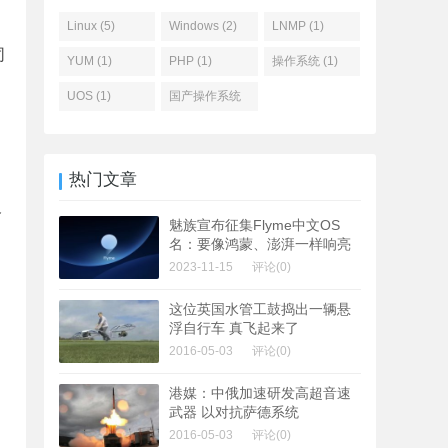
Linux (5)
Windows (2)
LNMP (1)
同
YUM (1)
PHP (1)
操作系统 (1)
UOS (1)
国产操作系统
(1)
热门文章
及
魅族宣布征集Flyme中文OS
名：要像鸿蒙、澎湃一样响亮
2023-11-15
评论(0)
这位英国水管工鼓捣出一辆悬
浮自行车 真飞起来了
2016-05-03
评论(0)
港媒：中俄加速研发高超音速
武器 以对抗萨德系统
2016-05-03
评论(0)