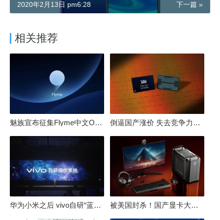
2020年2月13日 pm6:28
下一篇 »
相关推荐
魅族宣布征集Flyme中文OS名：要像鸿蒙、澎湃一样响亮
倒逼国产涨价 失去竞争力！三星要减产50%：SSD必须涨价
华为小米之后 vivo自研“蓝河”操作系统重磅发布
被美国封杀！国产显卡大厂：中国GPU不存在至暗时刻