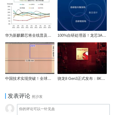
华为新麒麟芯将全线普及！高中低端全面采用 改写竞争格局
100%自研处理器！龙芯3A6000评测：与10代酷睿互有胜负
中国技术实现突破！全球最先进的3D NAND存储芯片被发现
骁龙8 Gen3正式发布：8K240手游成真！AI性能飙升98％
发表评论
抢沙发